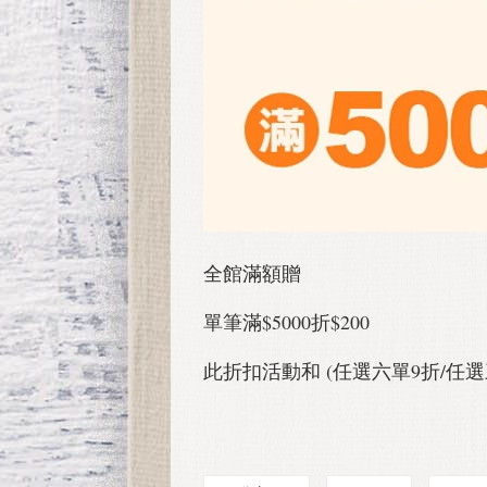
全館滿額贈
單筆滿$5000折$200
此折扣活動和 (任選六單9折/任選