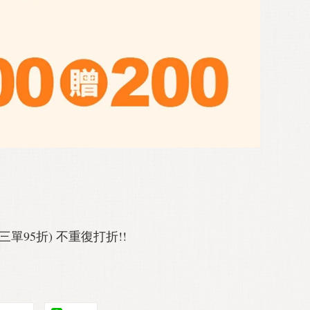
三單95折) 不重復打折!!