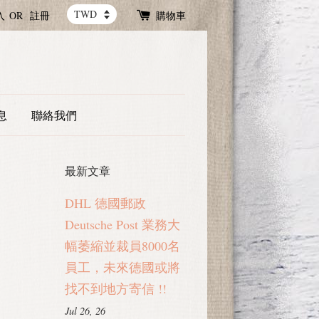
入
OR
註冊
購物車
息
聯絡我們
最新文章
DHL 德國郵政
Deutsche Post 業務大
幅萎縮並裁員8000名
員工，未來德國或將
找不到地方寄信 !!
Jul 26, 26