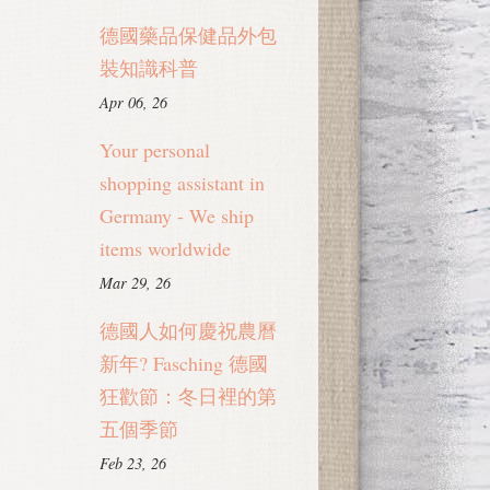
德國藥品保健品外包
裝知識科普
Apr 06, 26
Your personal
shopping assistant in
Germany - We ship
items worldwide
Mar 29, 26
德國人如何慶祝農曆
新年? Fasching 德國
狂歡節：冬日裡的第
五個季節
Feb 23, 26