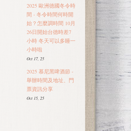
2025 歐洲德國冬令時
間 - 冬令時間何時開
始？怎麼調時間 10月
26日開始台德時差7
小時 冬天可以多睡一
小時啦
Oct 17, 25
2025 慕尼黑啤酒節 -
舉辦時間及地址、門
票資訊分享
Oct 15, 25