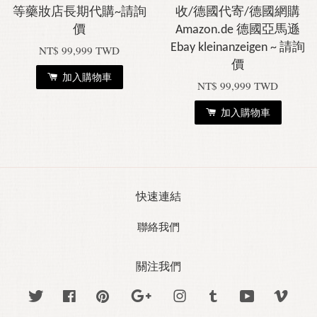
等藥妝店長期代購~請詢
收/德國代寄/德國網購
價
Amazon.de 德國亞馬遜
Ebay kleinanzeigen ~ 請詢
NT$ 99,999 TWD
價
加入購物車
NT$ 99,999 TWD
加入購物車
快速連結
聯絡我們
關注我們
Twitter
Facebook
Pinterest
Google
Instagram
Tumblr
YouTube
Vime