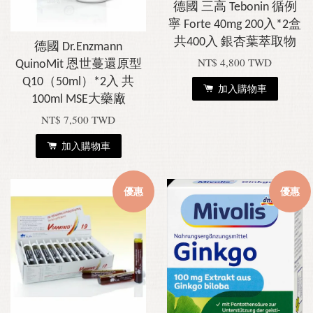
德國 三高 Tebonin 循例
寧 Forte 40mg 200入*2盒
共400入 銀杏葉萃取物
德國 Dr.Enzmann
NT$ 4,800 TWD
QuinoMit 恩世蔓還原型
Q10（50ml）*2入 共
加入購物車
100ml MSE大藥廠
NT$ 7,500 TWD
加入購物車
優惠
優惠