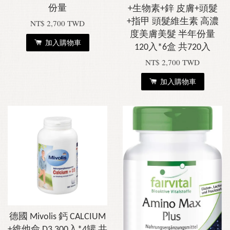
份量
+生物素+鋅 皮膚+頭髮
+指甲 頭髮維生素 高濃
NT$ 2,700 TWD
度美膚美髮 半年份量
加入購物車
120入*6盒 共720入
NT$ 2,700 TWD
加入購物車
德國 Mivolis 鈣 CALCIUM
+維他命 D3 300入*4罐 共