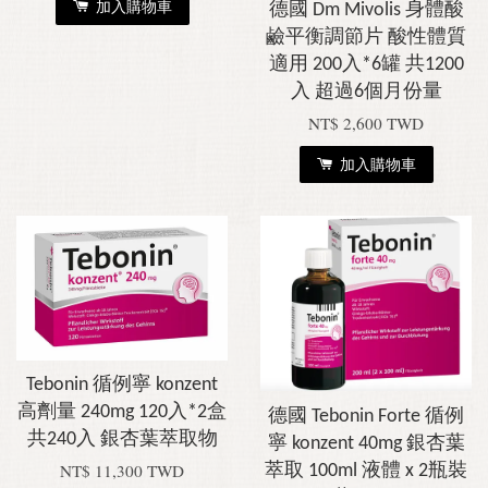
加入購物車
德國 Dm Mivolis 身體酸
鹼平衡調節片 酸性體質
適用 200入*6罐 共1200
入 超過6個月份量
NT$ 2,600 TWD
加入購物車
Tebonin 循例寧 konzent
高劑量 240mg 120入*2盒
德國 Tebonin Forte 循例
共240入 銀杏葉萃取物
寧 konzent 40mg 銀杏葉
NT$ 11,300 TWD
萃取 100ml 液體 x 2瓶裝