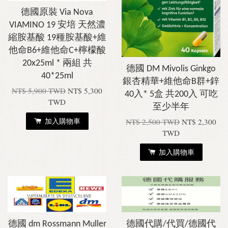
德國原裝 Via Nova
VIAMINO 19 安培 天然濃
縮胺基酸 19種胺基酸+維
他命B6+維他命C+檸檬酸
20x25ml * 兩組 共
德國 DM Mivolis Ginkgo
40*25ml
銀杏精華+維他命B群+鋅
NT$ 5,900 TWD
NT$ 5,300
40入* 5盒 共200入 可吃
TWD
至少半年
加入購物車
NT$ 2,500 TWD
NT$ 2,300
TWD
加入購物車
德國 dm Rossmann Muller
德國代購/代買/德國代