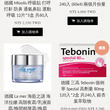
德國 Mivolis 呼吸貼 打呼
240入 (60x4) 兩個月份量
打鼾 防鼻 通氣鼻貼 運動
NT$ 4,000 TWD
呼吸 12片*5盒 共60入
加入購物車
NT$ 2,350 TWD
加入購物車
優惠
德國 三高 Tebonin 循例
寧 Spezial 高劑量 80mg
120入*2盒 共240入 銀杏
德國 La mer 海藍之謎 海
葉萃取物
洋拉娜 高階夜霜/乳液面
NT$ 6,000 TWD
NT$ 5,200
霜/晚間精華霜/晚霜