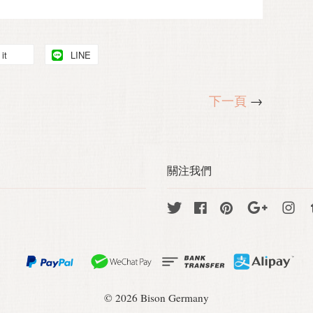
it
LINE
下一頁
→
關注我們
Twitter
Facebook
Pinterest
Google
Ins
© 2026 Bison Germany