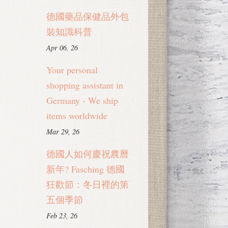
德國藥品保健品外包
裝知識科普
Apr 06, 26
Your personal
shopping assistant in
Germany - We ship
items worldwide
Mar 29, 26
德國人如何慶祝農曆
新年? Fasching 德國
狂歡節：冬日裡的第
五個季節
Feb 23, 26