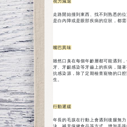
視力減退
走路開始撞到東西、找不到熟悉的位置
是白內障或是眼部疾病的症狀，都需
嘴巴異味
雖然口臭在每個年齡層都可能遇到，
牙、牙齦感染等牙齒上的疾病，隨著
抗感染源，除了定期檢查寵物的口腔
生。
行動遲緩
年長的毛孩在行動上會遇到後腿無力
泳、補充保健食品等方式，增加毛孩