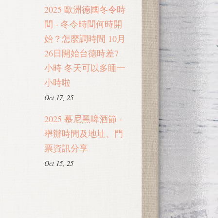
2025 歐洲德國冬令時
間 - 冬令時間何時開
始？怎麼調時間 10月
26日開始台德時差7
小時 冬天可以多睡一
小時啦
Oct 17, 25
2025 慕尼黑啤酒節 -
舉辦時間及地址、門
票資訊分享
Oct 15, 25