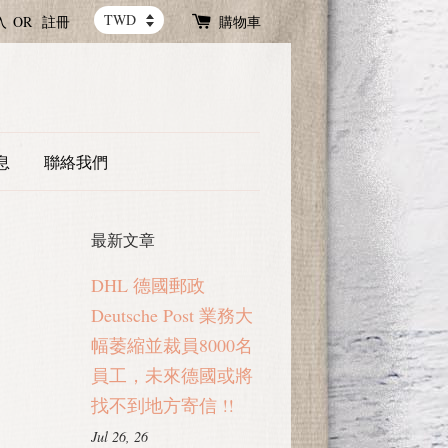
入
OR
註冊
購物車
息
聯絡我們
最新文章
DHL 德國郵政
Deutsche Post 業務大
幅萎縮並裁員8000名
員工，未來德國或將
找不到地方寄信 !!
Jul 26, 26