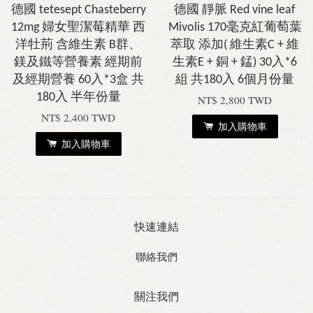
德國 tetesept Chasteberry
德國 靜脈 Red vine leaf
12mg 婦女聖潔莓精華 西
Mivolis 170毫克紅葡萄葉
洋牡荊 含維生素 B群、
萃取 添加( 維生素C + 維
鎂及鐵等營養素 經期前
生素E + 銅 + 錳) 30入*6
及經期營養 60入*3盒 共
組 共180入 6個月份量
180入 半年份量
NT$ 2,800 TWD
NT$ 2,400 TWD
加入購物車
加入購物車
快速連結
聯絡我們
關注我們