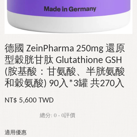
德國 ZeinPharma 250mg 還原
型穀胱甘肽 Glutathione GSH
(胺基酸：甘氨酸、半胱氨酸
和穀氨酸) 90入*3罐 共270入
NT$ 5,600 TWD
總分:
0
-
0
評價
適用優惠