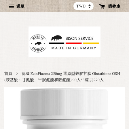
選單
購物車
›
首頁
德國 ZeinPharma 250mg 還原型穀胱甘肽 Glutathione GSH
(胺基酸：甘氨酸、半胱氨酸和穀氨酸) 90入*3罐 共270入