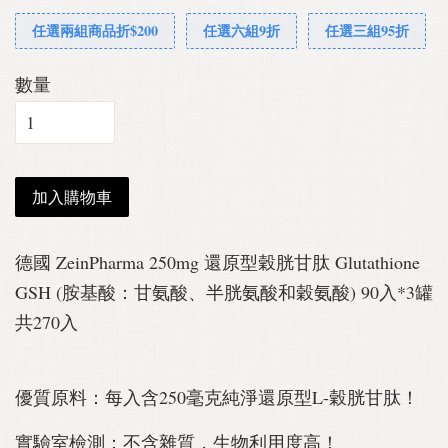
任選兩組商品折$200
任選六組9折
任選三組95折
數量
加入購物車
德國 ZeinPharma 250mg 還原型穀胱甘肽 Glutathione
GSH (胺基酸：甘氨酸、半胱氨酸和穀氨酸) 90入*3罐
共270入
優質原料：每入含250毫克純淨還原型L-穀胱甘肽！
實驗室檢測：不含雜質，生物利用度高！