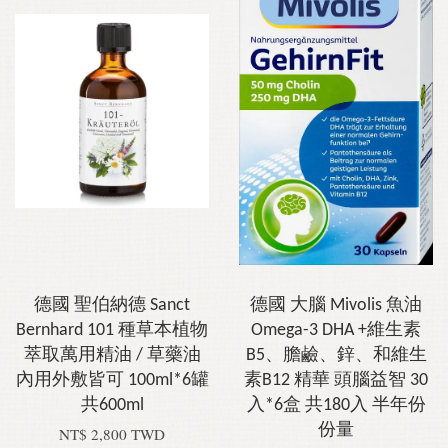
德國 聖伯納德 Sanct
德國 大腦 Mivolis 魚油
Bernhard 101 種草本植物
Omega-3 DHA +維生素
萃取萬用精油 / 草藥油
B5、膽鹼、鋅、和維生
內用外敷皆可 100ml*6罐
素B12 精華 頭腦益智 30
共600ml
入*6盒 共180入 半年份
份量
NT$ 2,800 TWD