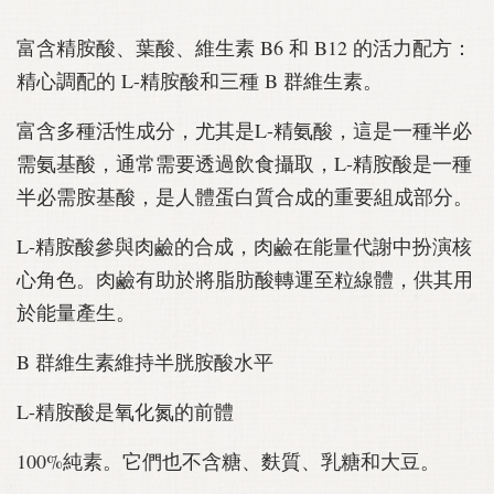
富含精胺酸、葉酸、維生素 B6 和 B12 的活力配方：
精心調配的 L-精胺酸和三種 B 群維生素。
富含多種活性成分，尤其是L-精氨酸，這是一種半必
需氨基酸，通常需要透過飲食攝取，L-精胺酸是一種
半必需胺基酸，是人體蛋白質合成的重要組成部分。
L-精胺酸參與肉鹼的合成，肉鹼在能量代謝中扮演核
心角色。肉鹼有助於將脂肪酸轉運至粒線體，供其用
於能量產生。
B 群維生素維持半胱胺酸水平
L-精胺酸是氧化氮的前體
100%純素。它們也不含糖、麩質、乳糖和大豆。