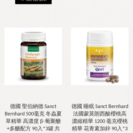
德國 聖伯納德 Sanct
德國 睡眠 Sanct Bernhard
Bernhard 500毫克 冬蟲夏
法國蒙莫朗西酸櫻桃高
草精華 高濃度 β-葡聚醣
濃縮精華 1200 毫克櫻桃
+多醣配方 90入*3罐 共
精華 花青素加鋅 90入*3