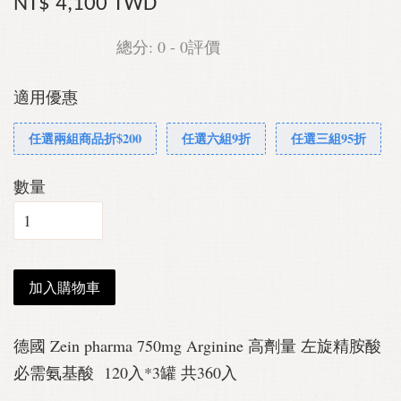
NT$ 4,100 TWD
總分:
0
-
0
評價
適用優惠
任選兩組商品折$200
任選六組9折
任選三組95折
數量
加入購物車
德國 Zein pharma 750mg Arginine 高劑量 左旋精胺酸
必需氨基酸 120入*3罐 共360入