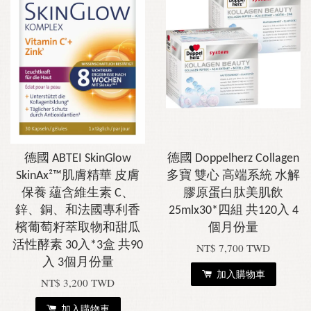
德國 ABTEI SkinGlow
德國 Doppelherz Collagen
SkinAx²™肌膚精華 皮膚
多寶 雙心 高端系統 水解
保養 蘊含維生素 C、
膠原蛋白肽美肌飲
鋅、銅、和法國專利香
25mlx30*四組 共120入 4
檳葡萄籽萃取物和甜瓜
個月份量
活性酵素 30入*3盒 共90
NT$ 7,700 TWD
入 3個月份量
加入購物車
NT$ 3,200 TWD
加入購物車