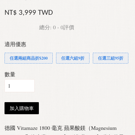
NT$ 3,999 TWD
總分:
0
-
0
評價
適用優惠
任選兩組商品折$200
任選六組9折
任選三組95折
數量
加入購物車
德國 Vitamaze 1800 毫克 蘋果酸鎂（Magnesium