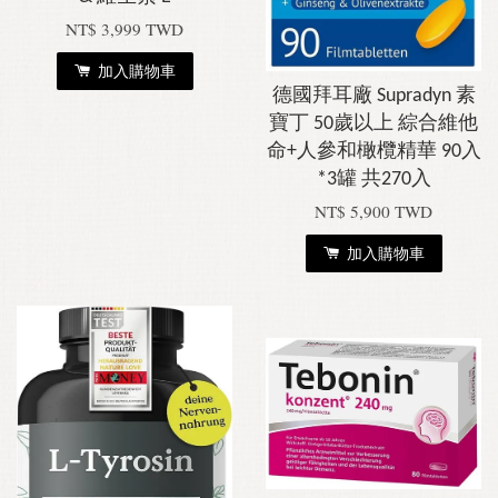
NT$ 3,999 TWD
加入購物車
德國拜耳廠 Supradyn 素
寶丁 50歲以上 綜合維他
命+人參和橄欖精華 90入
*3罐 共270入
NT$ 5,900 TWD
加入購物車