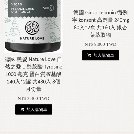
德國 Ginko Tebonin 循例
寧 konzent 高劑量 240mg
80入*2盒 共160入 銀杏
葉萃取物
NT$ 8,800 TWD
加入購物車
德國 黑髮 Nature Love 自
然之愛 L-酪胺酸 Tyrosine
1000 毫克 蛋白質胺基酸
240入*2罐 共480入 8個
月份量
NT$ 3,400 TWD
加入購物車