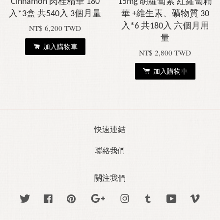
Cinnamon 肉桂精華 180
15mg 胡蘿蔔素 紅蘿蔔精
入*3盒 共540入 3個月量
華 +維生素、礦物質 30
入*6 共180入 六個月用
NT$ 6,200 TWD
量
加入購物車
NT$ 2,800 TWD
加入購物車
快速連結
聯絡我們
關注我們
Twitter
Facebook
Pinterest
Google
Instagram
Tumblr
YouTube
Vime