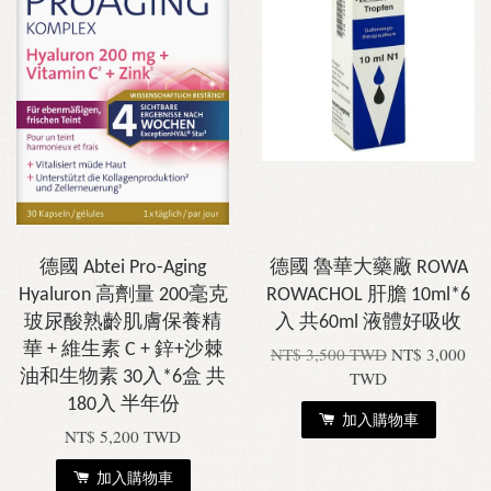
德國 Abtei Pro-Aging
德國 魯華大藥廠 ROWA
Hyaluron 高劑量 200毫克
ROWACHOL 肝膽 10ml*6
玻尿酸熟齡肌膚保養精
入 共60ml 液體好吸收
華 + 維生素 C + 鋅+沙棘
NT$ 3,500 TWD
NT$ 3,000
油和生物素 30入*6盒 共
TWD
180入 半年份
加入購物車
NT$ 5,200 TWD
加入購物車