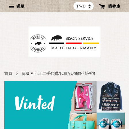
選單
購物車
›
首頁
德國 Vinted 二手代購/代買/代詢價~請諮詢