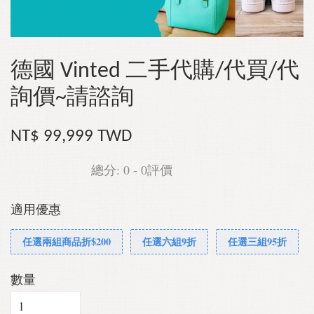
德國 Vinted 二手代購/代買/代
詢價~請諮詢
NT$ 99,999 TWD
總分:
0
-
0
評價
適用優惠
任選兩組商品折$200
任選六組9折
任選三組95折
數量