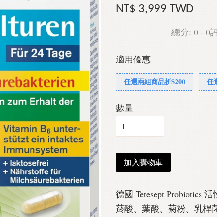
NT$ 3,999 TWD
總分:
0
-
0
適用優惠
任選兩組商品折$200
任
數量
加入購物車
德國 Tetesept Probio
菸酸、葉酸、菊粉、乳桿菌 2