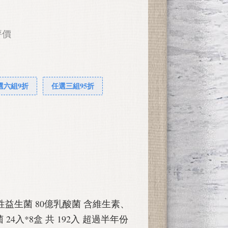
評價
選六組9折
任選三組95折
tics 活性益生菌 80億乳酸菌 含維生素、
4入*8盒 共 192入 超過半年份