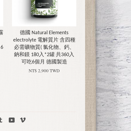
霧
德國 Natural Elements
electrolyte 電解質片 含四種
6
必需礦物質( 氯化物、鈣、
鈉和鎂 180入*2罐 共360入
可吃6個月 德國製造
NT$ 2,900 TWD
tagram
Tumblr
YouTube
Vimeo