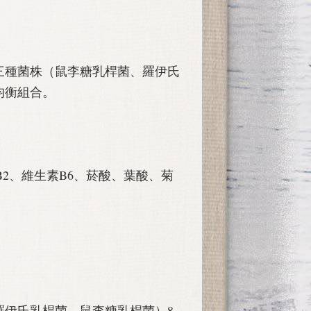
：三種菌株（鼠李糖乳桿菌、羅伊氏
均衡組合。
素B2、維生素B6、菸酸、葉酸、菊
羅伊氏乳桿菌、鼠李糖乳桿菌）8