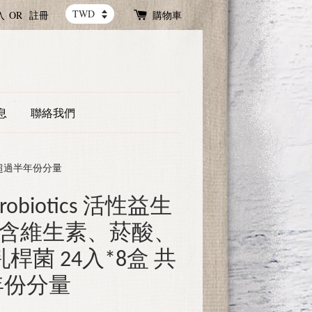
入
OR
註冊
購物車
息
聯絡我們
2入 超過半年份分量
Probiotics 活性益生
菌 含維生素、菸酸、
菌 24入*8盒 共
年份分量