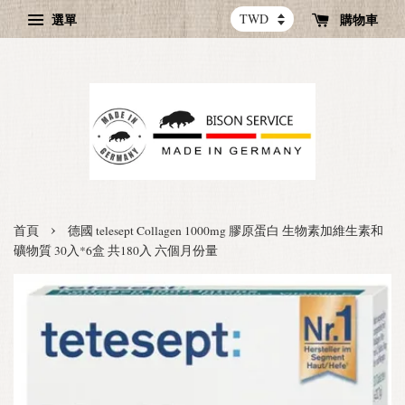
選單
購物車
›
首頁
德國 telesept Collagen 1000mg 膠原蛋白 生物素加維生素和
礦物質 30入*6盒 共180入 六個月份量