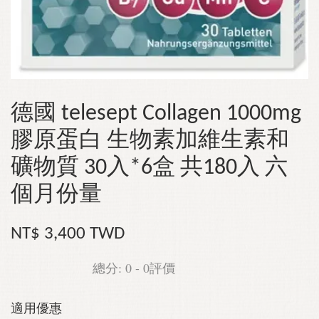
德國 telesept Collagen 1000mg
膠原蛋白 生物素加維生素和
礦物質 30入*6盒 共180入 六
個月份量
NT$ 3,400 TWD
總分:
0
-
0
評價
適用優惠