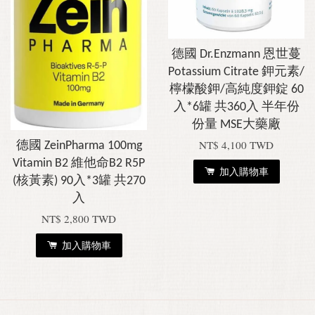
德國 Dr.Enzmann 恩世蔓
Potassium Citrate 鉀元素/
檸檬酸鉀/高純度鉀錠 60
入*6罐 共360入 半年份
份量 MSE大藥廠
NT$ 4,100 TWD
德國 ZeinPharma 100mg
Vitamin B2 維他命B2 R5P
加入購物車
(核黃素) 90入*3罐 共270
入
NT$ 2,800 TWD
加入購物車