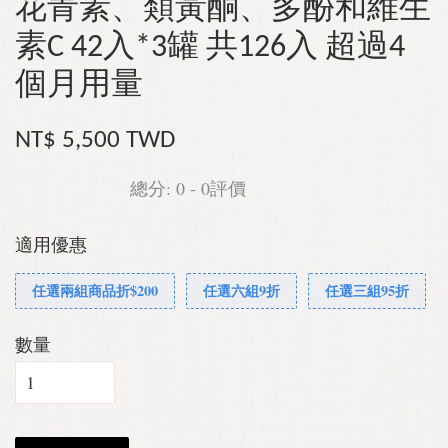
花青素、類黃酮、多酚和維生
素C 42入*3罐 共126入 超過4
個月用量
NT$ 5,500 TWD
總分:
0
-
0
評價
適用優惠
任選兩組商品折$200
任選六組9折
任選三組95折
數量