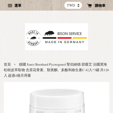
選單
購物車
›
首頁
德國 Sanct Bernhard Pycnogenol 聖伯納德 碧蘿芷 法國濱海
松樹皮萃取物 含原花青素、類黃酮、多酚和維生素C 42入*3罐 共126
入 超過4個月用量