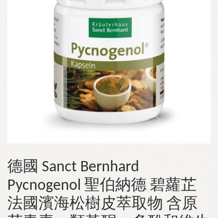
德國 Sanct Bernhard
Pycnogenol 聖伯納德 碧蘿芷
法國濱海松樹皮萃取物 含原