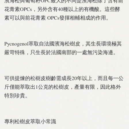
濱海松與葡萄籽OPC最大的不同是濱海松除了含有前
花青素OPCs，另外含有40種以上的有機酸。這些酵
素可以與前花青素 OPCs發揮相輔相成的作用。
Pycnogenol萃取自法國濱海松樹皮，其生長環境極其
嚴苛特殊，只生長於法國南部的一處無污染海邊。
可供提煉的松樹皮樹齡需成長20年以上，而且每一公
斤僅能萃取出1公克的松樹皮，產量有限，因此格外
特別珍貴。
專利松樹皮萃取小常識