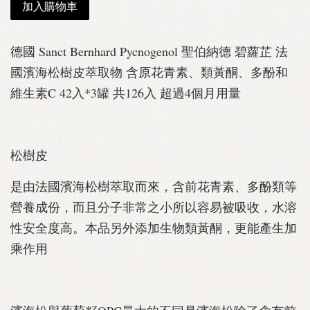
加入購物車
德國 Sanct Bernhard Pycnogenol 聖伯納德 碧蘿芷 法
國濱海松樹皮萃取物 含原花青素、類黃酮、多酚和
維生素C 42入*3罐 共126入 超過4個月用量
松樹皮
是由法國濱海松樹萃取而來，含前花青素、多酚類等
營養成份，而且分子非常之小所以容易被吸收，水溶
性安全度高。本品另外添加生物類黃酮，更能產生加
乘作用