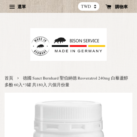
選單
購物車
›
首頁
德國 Sanct Bernhard 聖伯納德 Resveratrol 240mg 白藜蘆醇
多酚 60入*3罐 共180入 六個月份量