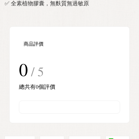
✅ 全素植物膠囊，無麩質無過敏原
商品評價
0
/ 5
總共有
0
個評價