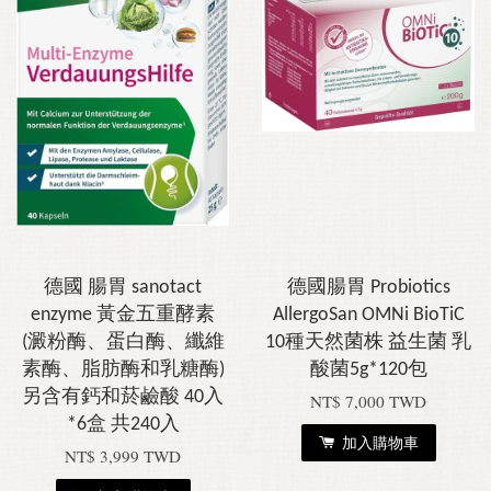
德國 腸胃 sanotact
德國腸胃 Probiotics
enzyme 黃金五重酵素
AllergoSan OMNi BioTiC
(澱粉酶、蛋白酶、纖維
10種天然菌株 益生菌 乳
素酶、脂肪酶和乳糖酶)
酸菌5g*120包
另含有鈣和菸鹼酸 40入
NT$ 7,000 TWD
*6盒 共240入
加入購物車
NT$ 3,999 TWD