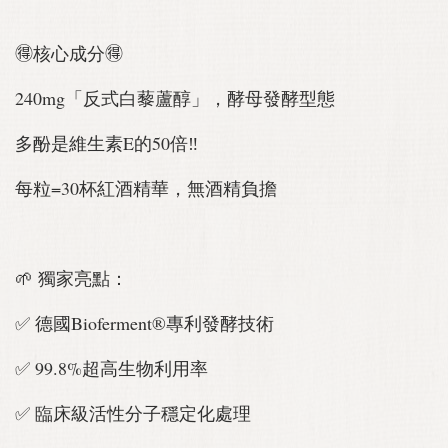
🉐核心成分🉐
240mg「反式白藜蘆醇」，酵母發酵型態
多酚是維生素E的50倍‼️
每粒=30杯紅酒精華，無酒精負擔
🌱 獨家亮點：
✅ 德國Bioferment®專利發酵技術
✅ 99.8%超高生物利用率
✅ 臨床級活性分子穩定化處理