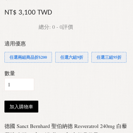
NT$ 3,100 TWD
總分:
0
-
0
評價
適用優惠
任選兩組商品折$200
任選六組9折
任選三組95折
數量
加入購物車
德國 Sanct Bernhard 聖伯納德 Resveratrol 240mg 白藜