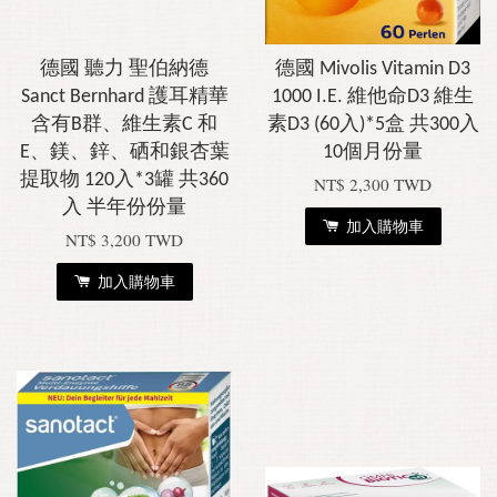
德國 聽力 聖伯納德
德國 Mivolis Vitamin D3
Sanct Bernhard 護耳精華
1000 I.E. 維他命D3 維生
含有B群、維生素C 和
素D3 (60入)*5盒 共300入
E、鎂、鋅、硒和銀杏葉
10個月份量
提取物 120入*3罐 共360
NT$ 2,300 TWD
入 半年份份量
加入購物車
NT$ 3,200 TWD
加入購物車