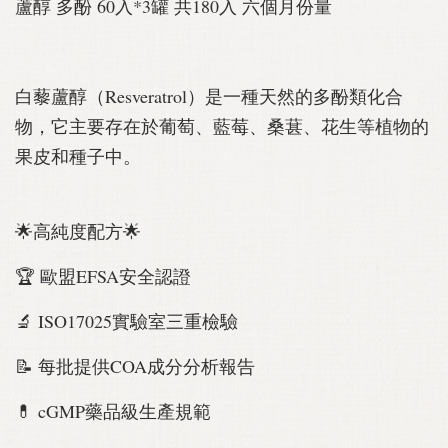
蘆醇 多酚 60入*3罐 共180入 六個月份量
白藜蘆醇（Resveratrol）是一種天然的多酚類化合
物，它主要存在於葡萄、藍莓、桑葚、花生等植物的
果皮和種子中。
🌟高純度配方🌟
🏆 歐盟EFSA安全認證
🔬 ISO17025實驗室三重檢驗
📝 每批提供COA成分分析報告
💊 cGMP藥品級生產規範