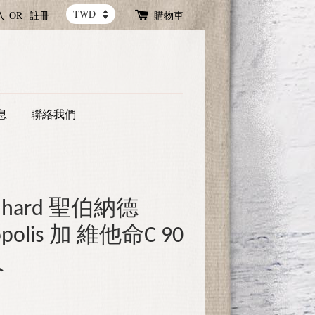
入
OR
註冊
購物車
息
聯絡我們
rnhard 聖伯納德
polis 加 維他命C 90
入