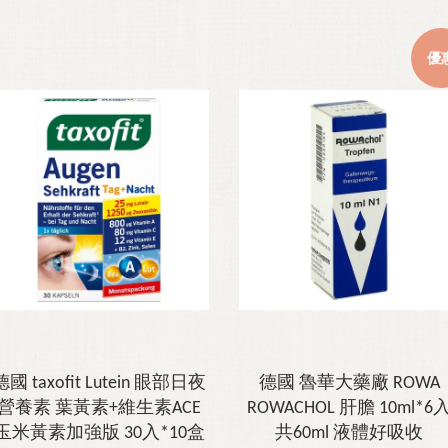
優
德國 taxofit Lutein 眼部日夜
德國 魯華大藥廠 ROWA
營養素 葉黃素+維生素ACE
ROWACHOL 肝膽 10ml*6
玉米黃素加強版 30入*10盒
共60ml 液體好吸收