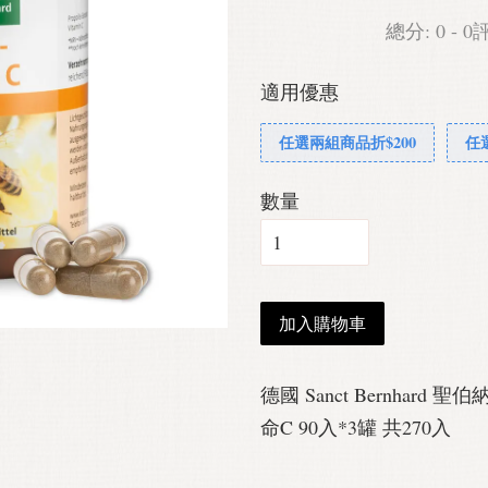
總分:
0
-
0
適用優惠
任選兩組商品折$200
任
數量
加入購物車
德國 Sanct Bernhard 聖伯
命C 90入*3罐 共270入