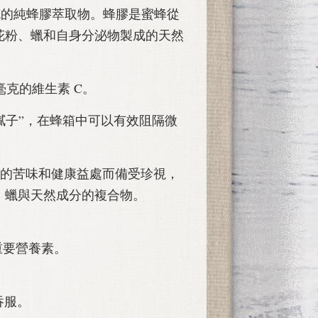
 毫克的純蜂膠萃取物。蜂膠是蜜蜂從
花粉、蠟和自身分泌物製成的天然
 毫克的維生素 C。
護膩子”，在蜂箱中可以有效阻隔微
殊的苦味和健康益處而備受珍視，
、蠟與天然成分的複合物。
的重要營養素。
吞服。