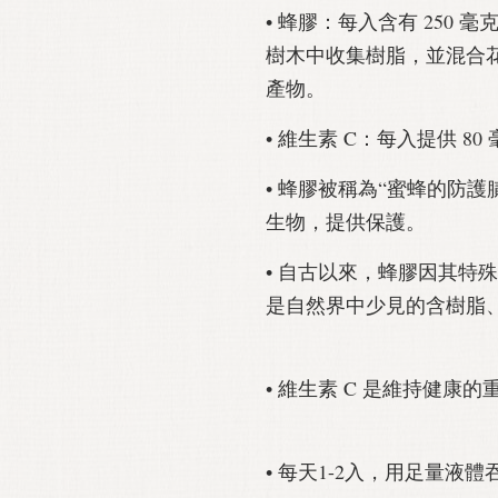
• 蜂膠：每入含有 250
樹木中收集樹脂，並混合
產物。
• 維生素 C：每入提供 80
• 蜂膠被稱為“蜜蜂的防
生物，提供保護。
• 自古以來，蜂膠因其特
是自然界中少見的含樹脂
• 維生素 C 是維持健康
• 每天1-2入，用足量液體