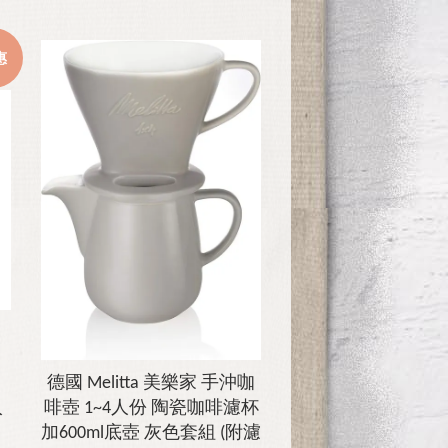
惠
德國 Melitta 美樂家 手沖咖
入
啡壺 1~4人份 陶瓷咖啡濾杯
加600ml底壺 灰色套組 (附濾