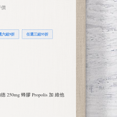
評價
選六組9折
任選三組95折
納德 250mg 蜂膠 Propolis 加 維他