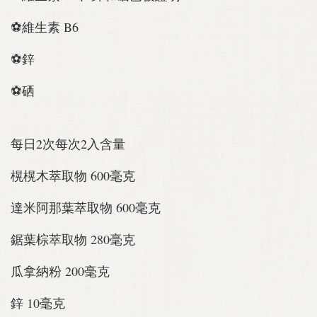
⚽維生素 B6
⚽鋅
⚽硒
每日2次每次2入含量
榥榥木萃取物 600毫克
達米阿那葉萃取物 600毫克
鋸葉棕萃取物 280毫克
瓜拿納粉 200毫克
鋅 10毫克