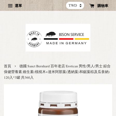
選單
購物車
›
首頁
德國 Sanct Bernhard 百年老店 Erotican 男性/男人/男士 綜合
保健營養素 維生素(榥榥木+達米阿那葉(透納葉)和鋸葉棕及瓜拿納)
120入*3罐 共360入