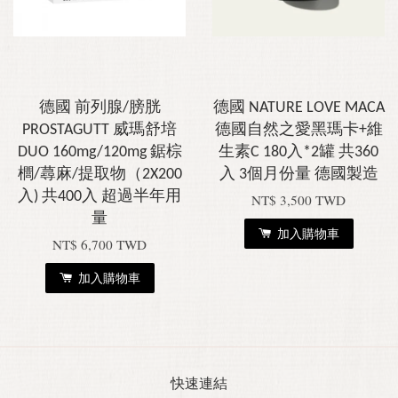
德國 前列腺/膀胱
德國 NATURE LOVE MACA
PROSTAGUTT 威瑪舒培
德國自然之愛黑瑪卡+維
DUO 160mg/120mg 鋸棕
生素C 180入*2罐 共360
櫚/蕁麻/提取物（2X200
入 3個月份量 德國製造
入) 共400入 超過半年用
NT$ 3,500 TWD
量
加入購物車
NT$ 6,700 TWD
加入購物車
快速連結