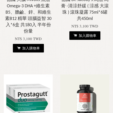
Omega-3 DHA +維生素
膏 -清涼舒緩 ( 涼感 大滾
B5、膽鹼、鋅、和維生
珠 ) 滾珠凝露 75ml*6罐
素B12 精華 頭腦益智 30
共450ml
入*6盒 共180入 半年份
NT$ 3,100 TWD
份量
加入購物車
NT$ 3,100 TWD
加入購物車