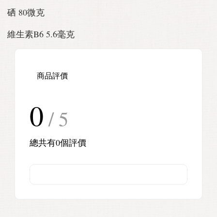
硒 80微克
維生素B6 5.6毫克
商品評價
0
/ 5
總共有
0
個評價