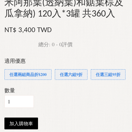
米阿那葉(透納葉)和鋸葉棕及
瓜拿納) 120入*3罐 共360入
NT$ 3,400 TWD
總分:
0
-
0
評價
適用優惠
任選兩組商品折$200
任選六組9折
任選三組95折
數量
加入購物車