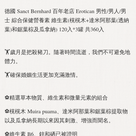
德國 Sanct Bernhard 百年老店 Erotican 男性/男人/男
士 綜合保健營養素 維生素(榥榥木+達米阿那葉(透納
葉)和鋸葉棕及瓜拿納) 120入*3罐 共360入
🏋歲月是把殺豬刀。隨著時間流逝，我們不可避免地
體力。
🏋確保婚姻生活更加充滿激情。
⚽精選草本物質、維生素和微量元素的組合
⚽榥榥木 Muira puama、達米阿那葉和鋸葉棕提取物
以及瓜拿納長期以來因其刺激、增強而聞名。
⚽維生素 B6、鋅和硒已被證明