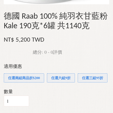
德國 Raab 100% 純羽衣甘藍粉
Kale 190克*6罐 共1140克
NT$ 5,200 TWD
總分:
0
-
0
評價
適用優惠
任選兩組商品折$200
任選六組9折
任選三組95折
數量