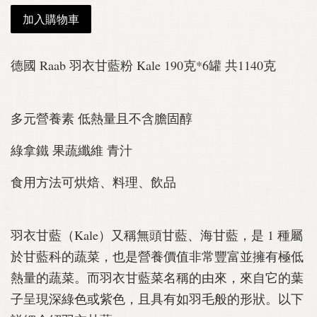
加入購物車
德國 Raab 羽衣甘藍粉 Kale 190克*6罐 共1140克
多元營養素 低熱量且不含膽固醇
綠拿鐵 果蔬纖維 青汁
食用方法可烘焙、料理、飲品
羽衣甘藍（Kale）又稱無頭甘藍、海甘藍，是 1 種屬
於甘藍科的蔬菜，也是營養價值非常豐富並擁有極低
熱量的蔬菜。而羽衣甘藍菜名稱的由來，來自它的葉
子呈現深綠色或紫色，且具有如羽毛般的形狀。以下