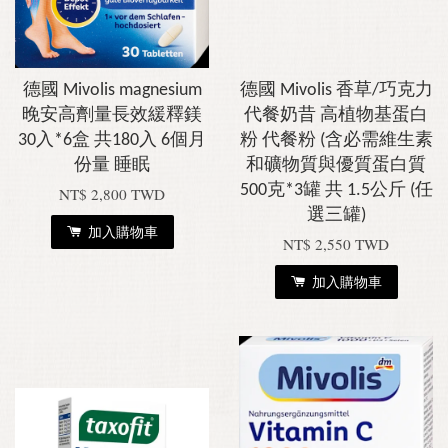
德國 Mivolis magnesium
德國 Mivolis 香草/巧克力
晚安高劑量長效緩釋鎂
代餐奶昔 高植物基蛋白
30入*6盒 共180入 6個月
粉 代餐粉 (含必需維生素
份量 睡眠
和礦物質與優質蛋白質
500克*3罐 共 1.5公斤 (任
NT$ 2,800 TWD
選三罐)
加入購物車
NT$ 2,550 TWD
加入購物車