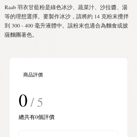
Raab 羽衣甘藍粉是綠色冰沙、蔬菜汁、沙拉醬、湯
等的理想選擇。要製作冰沙，請將約 14 克粉末攪拌
到 300 - 400 毫升液體中。該粉末也適合為麵食或披
薩麵團著色。
商品評價
0
/ 5
總共有
0
個評價