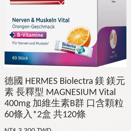
德國 HERMES Biolectra 鎂 鎂元
素 長釋型 MAGNESIUM Vital
400mg 加維生素B群 口含顆粒
60條入*2盒 共120條
NT$ 3,300 TWD