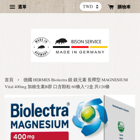
選單
購物車
›
首頁
德國 HERMES Biolectra 鎂 鎂元素 長釋型 MAGNESIUM
Vital 400mg 加維生素B群 口含顆粒 60條入*2盒 共120條