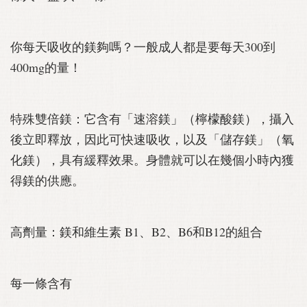
你每天吸收的鎂夠嗎？一般成人都是要每天300到
400mg的量！
特殊雙倍鎂：它含有「速溶鎂」（檸檬酸鎂），攝入
後立即釋放，因此可快速吸收，以及「儲存鎂」（氧
化鎂），具有緩釋效果。身體就可以在幾個小時內獲
得鎂的供應。
高劑量：鎂和維生素 B1、B2、B6和B12的組合
每一條含有