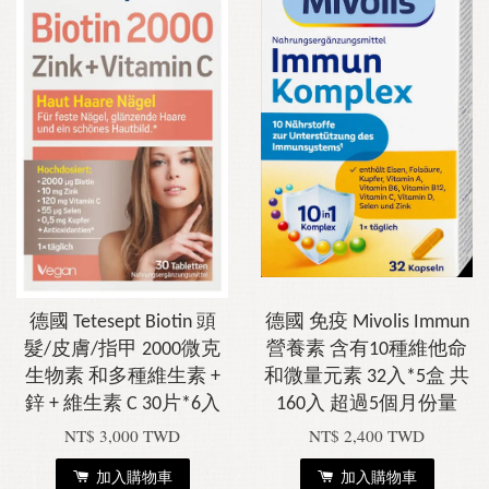
德國 Tetesept Biotin 頭
德國 免疫 Mivolis Immun
髮/皮膚/指甲 2000微克
營養素 含有10種維他命
生物素 和多種維生素 +
和微量元素 32入*5盒 共
鋅 + 維生素 C 30片*6入
160入 超過5個月份量
NT$ 3,000 TWD
NT$ 2,400 TWD
加入購物車
加入購物車