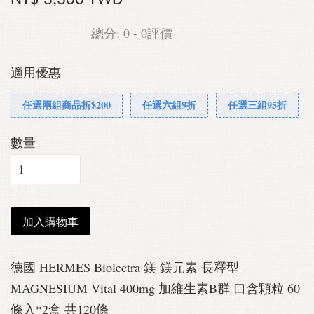
總分:
0
-
0
評價
適用優惠
任選兩組商品折$200
任選六組9折
任選三組95折
數量
加入購物車
德國 HERMES Biolectra 鎂 鎂元素 長釋型
MAGNESIUM Vital 400mg 加維生素B群 口含顆粒 60
條入*2盒 共120條