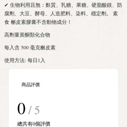
✔ 生物利用且無：麩質、乳糖、果糖、硬脂酸鎂、防
腐劑、大豆、酵母、人造肥料、染料、穩定劑。 素
食 槲皮素膠囊不含動物成分！
高劑量黃酮類化合物
每入含 500 毫克槲皮素
使用方法: 每日1入
商品評價
0
/ 5
總共有
0
個評價