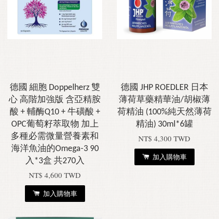
德國 細胞 Doppelherz 雙
德國 JHP ROEDLER 日本
心 高階加強版 含亞精胺
薄荷草藥精華油/胡椒薄
酸 + 輔酶Q10 + 牛磺酸 +
荷精油 (100%純天然薄荷
OPC葡萄籽萃取物 加上
精油) 30ml*6罐
多種必需微量營養素和
NT$ 4,300 TWD
海洋魚油的Omega-3 90
加入購物車
入*3盒 共270入
NT$ 4,600 TWD
加入購物車