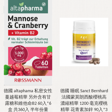
德國 altaphama 私密女性
德國 睡眠 Sanct Bernhard
蔓越莓精華 另外含有甘
法國蒙莫朗西酸櫻桃高
露糖和維他命B2 60入*6
濃縮精華 1200 毫克櫻桃
盒 共360入 半年份量
精華 花青素加鋅 90入*3