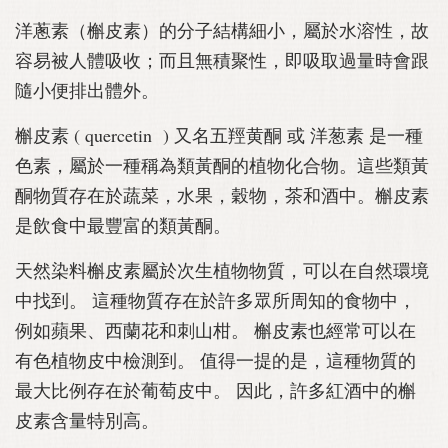
洋蔥素（槲皮素）的分子結構細小，屬於水溶性，故
容易被人體吸收；而且無積聚性，即吸取過量時會跟
隨小便排出體外。
槲皮素 ( quercetin ) 又名五羥黄酮 或 洋葱素 是一種
色素，屬於一種稱為類黃酮的植物化合物。這些類黃
酮物質存在於蔬菜，水果，穀物，茶和酒中。槲皮素
是飲食中最豐富的類黃酮。
天然染料槲皮素屬於次生植物物質，可以在自然環境
中找到。 這種物質存在於許多眾所周知的食物中，
例如蘋果、西蘭花和刺山柑。 槲皮素也經常可以在
有色植物皮中檢測到。 值得一提的是，這種物質的
最大比例存在於葡萄皮中。 因此，許多紅酒中的槲
皮素含量特別高。