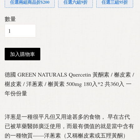
任選兩組商品折$200
任選六組9折
任選三組95折
數量
加入購物車
德國 GREEN NATURALS Quercetin 黃酮素 / 槲皮素 /
榭皮素 / 洋蔥素 / 槲黃素 500mg 180入*2 共360入 一
年份份量
洋葱是一種很平凡但又用途甚多的食物， 早在古代
已被草藥醫師廣泛使用，而最有價值的就是當中含有
的一種物質——洋蔥素（又稱槲皮素或五羥黃酮）