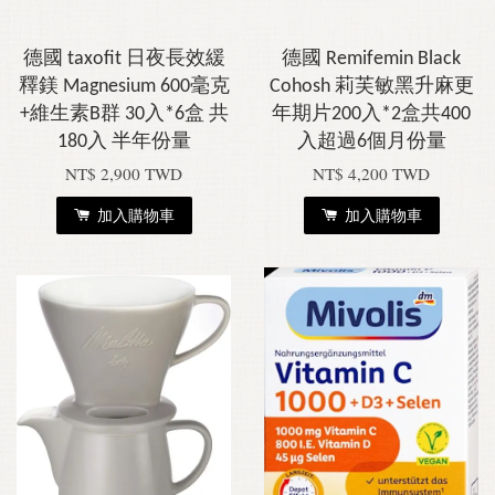
德國 taxofit 日夜長效緩
德國 Remifemin Black
釋鎂 Magnesium 600毫克
Cohosh 莉芙敏黑升麻更
+維生素B群 30入*6盒 共
年期片200入*2盒共400
180入 半年份量
入超過6個月份量
NT$ 2,900 TWD
NT$ 4,200 TWD
加入購物車
加入購物車