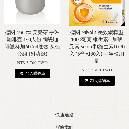
德國 Melitta 美樂家 手沖
德國 Mivolis 長效緩釋型
咖啡壺 1~4人份 陶瓷咖
1000毫克 維生素C 加硒
啡濾杯加600ml底壺 灰色
元素 Selen 和維生素D (30
套組 (附濾紙)
入*6盒=180入) 半年份用
量
NT$ 3,700 TWD
NT$ 2,700 TWD
加入購物車
加入購物車
快速連結
聯絡我們