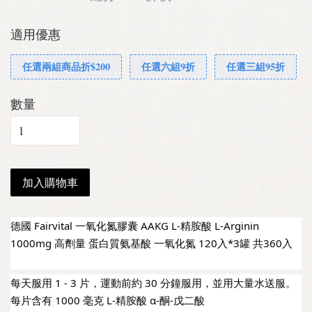
適用優惠
任選兩組商品折$200
任選六組9折
任選三組95折
數量
加入購物車
德國 Fairvital 一氧化氮膠囊 AAKG L-精胺酸 L-Arginin 
1000mg 高劑量 蛋白質氨基酸 一氧化氮 120入*3罐 共360入
每天服用 1 - 3 片，運動前約 30 分鐘服用，並用大量水送服。
每片含有 1000 毫克 L-精胺酸 α-酮-戊二酸