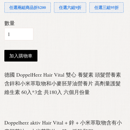
任選兩組商品折$200
任選六組9折
任選三組95折
數量
加入購物車
德國 DoppelHerz Hair Vital 雙心 養髮素 頭髮營養素
含鋅和小米萃取物和小麥胚芽油營養片 高劑量護髮
維生素 60入*3盒 共180入 六個月份量
Doppelherz aktiv Hair Vital + 鋅 + 小米萃取物含有小