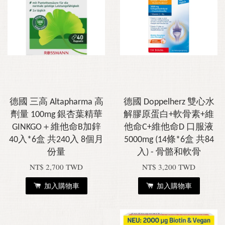
德國 三高 Altapharma 高
德國 Doppelherz 雙心水
劑量 100mg 銀杏葉精華
解膠原蛋白+軟骨素+維
GINKGO＋維他命B加鋅
他命C+維他命D 口服液
40入*6盒 共240入 8個月
5000mg (14條*6盒 共84
份量
入) - 骨骼和軟骨
NT$ 2,700 TWD
NT$ 3,200 TWD
加入購物車
加入購物車