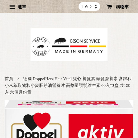
選單
購物車
›
首頁
德國 DoppelHerz Hair Vital 雙心 養髮素 頭髮營養素 含鋅和
小米萃取物和小麥胚芽油營養片 高劑量護髮維生素 60入*3盒 共180
入 六個月份量