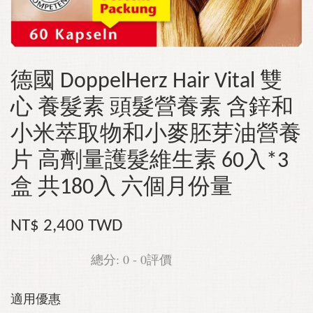
德國 DoppelHerz Hair Vital 雙
心 養髮素 頭髮營養素 含鋅和
小米萃取物和小麥胚芽油營養
片 高劑量護髮維生素 60入*3
盒 共180入 六個月份量
NT$ 2,400 TWD
總分:
0
-
0
評價
適用優惠