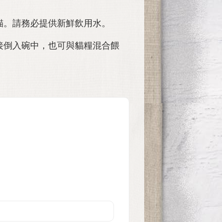
貓。請務必提供新鮮飲用水。
接倒入碗中，也可與貓糧混合餵