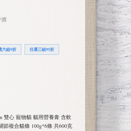
評價
選六組9折
任選三組95折
droitin 雙心 寵物貓 貓用營養膏 含軟
複合貓條 100g*6條 共600克