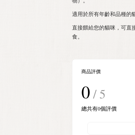
物）。
適用於所有年齡和品種的
直接餵給您的貓咪，可直
食。
商品評價
0
/ 5
總共有
0
個評價