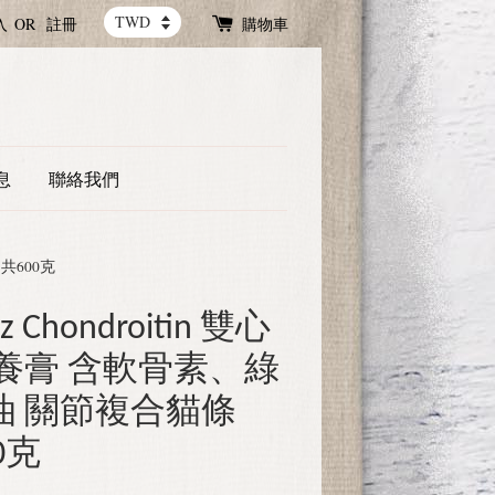
入
OR
註冊
購物車
息
聯絡我們
 共600克
z Chondroitin 雙心
養膏 含軟骨素、綠
油 關節複合貓條
0克