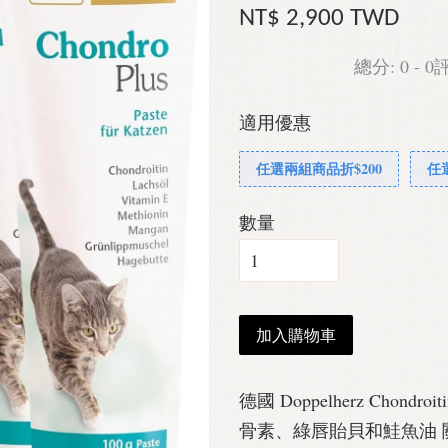
NT$ 2,900 TWD
總分:
0
-
0
適用優惠
任選兩組商品折$200
任
數量
加入購物車
德國 Doppelherz Chon
骨素、綠唇貽貝和鮭魚油 關節