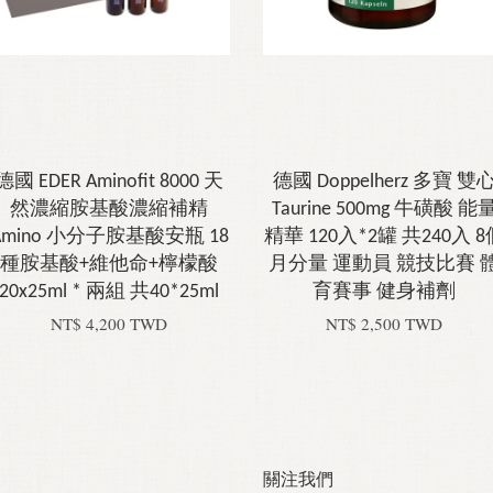
德國 EDER Aminofit 8000 天
德國 Doppelherz 多寶 雙
然濃縮胺基酸濃縮補精
Taurine 500mg 牛磺酸 能
Amino 小分子胺基酸安瓶 18
精華 120入*2罐 共240入 8
種胺基酸+維他命+檸檬酸
月分量 運動員 競技比賽 
20x25ml * 兩組 共40*25ml
育賽事 健身補劑
NT$ 4,200 TWD
NT$ 2,500 TWD
關注我們