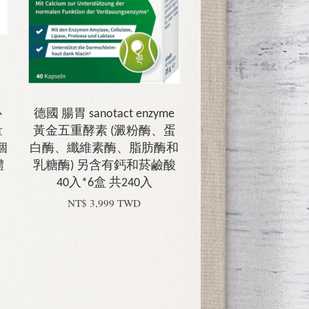
心
德國 腸胃 sanotact enzyme
量
黃金五重酵素 (澱粉酶、蛋
個
白酶、纖維素酶、脂肪酶和
體
乳糖酶) 另含有鈣和菸鹼酸
40入*6盒 共240入
NT$ 3,999 TWD