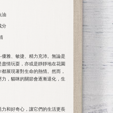
魚油
成分
精
—優雅、敏捷、精力充沛。無論是
是盡情玩耍，亦或是靜靜地在花園
作都展現著對生命的熱情。然而，
壓力，貓咪的關節會逐漸退化，生
活力和好奇心，讓它們的生活更長