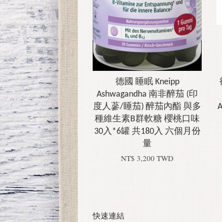
德國 睡眠 Kneipp
Ashwagandha 南非醉茄 (印
度人蔘/睡茄) 醉茄內酯 與多
種維生素B群軟糖 櫻桃口味
30入*6罐 共180入 六個月份
量
NT$ 3,200 TWD
快速連結