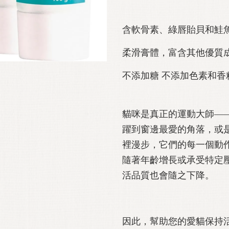
含軟骨素、綠唇貽貝和鮭
柔滑膏體，富含其他優質
不添加糖 不添加色素和香
貓咪是真正的運動大師—
躍到窗邊最愛的角落，或
裡漫步，它們的每一個動
隨著年齡增長或承受特定
活品質也會隨之下降。
因此，幫助您的愛貓保持