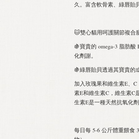
久。富含軟骨素、綠唇貽貝
🐱雙心貓用呵護關節複合
🍇寶貴的 omega-3 脂肪
化劑謝。
🍇綠唇貽貝透過其寶貴的
加入玫瑰果和維生素E、C
素E和維生素C，維生素C
生素E是一種天然抗氧化
每日每 5-6 公斤體重餵食 3