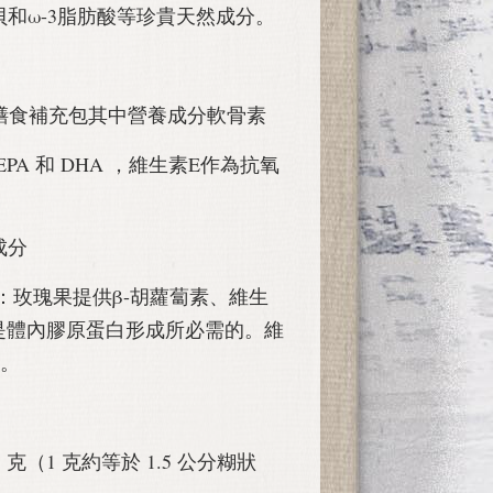
和ω-3脂肪酸等珍貴天然成分。
膳食補充包其中營養成分軟骨素
酸 EPA 和 DHA ，維生素E作為抗氧
成分
：玫瑰果提供β-胡蘿蔔素、維生
是體內膠原蛋白形成所必需的。維
劑。
 克（1 克約等於 1.5 公分糊狀