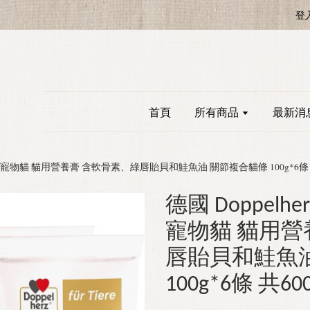
登
首頁
所有商品
最新消
oitin 雙心 寵物貓 貓用營養膏 含軟骨素、綠唇貽貝和鮭魚油 關節複合貓條 100g*6條
德國 Doppelher
寵物貓 貓用營
唇貽貝和鮭魚
100g*6條 共60