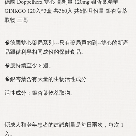
德國 Doppelherz 雙心 高劑量 120mg 銀杏葉精華
GINKGO 120入*3盒 共360入 共6個月份量 銀杏葉萃
取物 三高
🧠德國雙心藥局系列---只有藥局買的到--雙心的新產
品跟循利寧相同成份的保健食品。
🧠應持續至少 8 週。
🧠銀杏葉含有大量的生物活性成分
活性成分：銀杏葉乾萃取物。
💥成人和老年患者的建議劑量是每日兩次，每次 1
入。