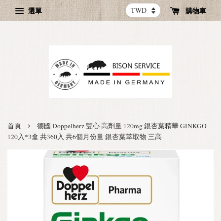
選單
購物車
›
首頁
德國 Doppelherz 雙心 高劑量 120mg 銀杏葉精華 GINKGO
120入*3盒 共360入 共6個月份量 銀杏葉萃取物 三高