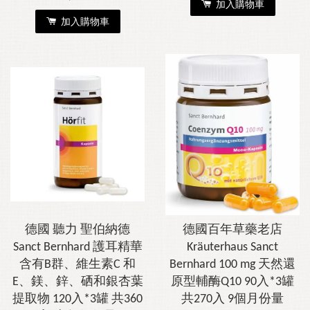
加入購物車
加入購物車
德國 聽力 聖伯納德
德國百年草藥老店
Sanct Bernhard 護耳精華
Kräuterhaus Sanct
含有B群、維生素C 和
Bernhard 100 mg 天然還
E、鎂、鋅、硒和銀杏葉
原型輔酶Q10 90入*3罐
提取物 120入*3罐 共360
共270入 9個月份量