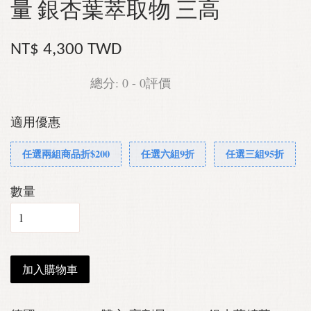
量 銀杏葉萃取物 三高
NT$ 4,300 TWD
總分:
0
-
0
評價
適用優惠
任選兩組商品折$200
任選六組9折
任選三組95折
數量
加入購物車