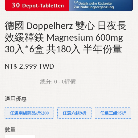
德國 Doppelherz 雙心 日夜長
效緩釋鎂 Magnesium 600mg
30入*6盒 共180入 半年份量
NT$ 2,999 TWD
總分:
0
-
0
評價
適用優惠
任選兩組商品折$200
任選六組9折
任選三組95折
數量