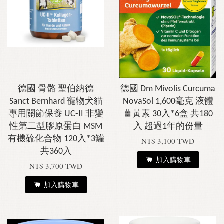
德國 骨骼 聖伯納德
德國 Dm Mivolis Curcuma
Sanct Bernhard 寵物犬貓
NovaSol 1,600毫克 液體
專用關節保養 UC-II 非變
薑黃素 30入*6盒 共180
性第二型膠原蛋白 MSM
入 超過1年的份量
有機硫化合物 120入*3罐
NT$ 3,100 TWD
共360入
加入購物車
NT$ 3,700 TWD
加入購物車