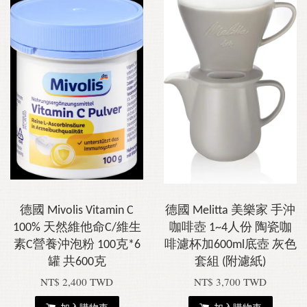
德國 Mivolis Vitamin C
德國 Melitta 美樂家 手沖
100% 天然維他命C/維生
咖啡壺 1~4人份 陶瓷咖
素C營養沖泡粉 100克*6
啡濾杯加600ml底壺 灰色
罐 共600克
套組 (附濾紙)
NT$ 2,400 TWD
NT$ 3,700 TWD