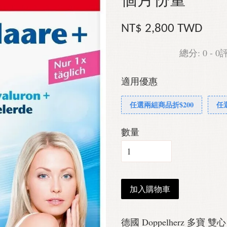
個月份量
NT$ 2,800 TWD
總分:
0
-
0
適用優惠
任選兩組商品折$200
任
數量
加入購物車
德國 Doppelherz 多寶