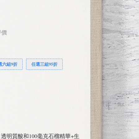
評價
選六組9折
任選三組95折
 雙心 透明質酸和100毫克石榴精華+生