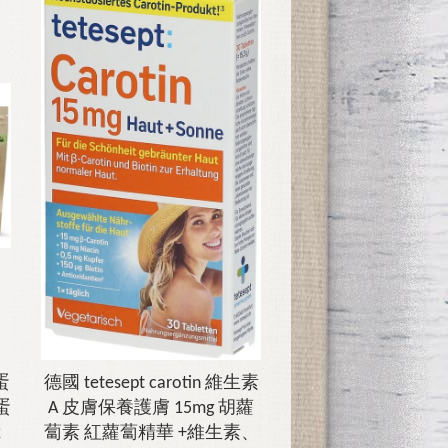
蛋
德國 tetesept carotin 維生素
蛋
A 皮膚保養護膚 15mg 胡蘿
2
蔔素 紅蘿蔔精華 +維生素、