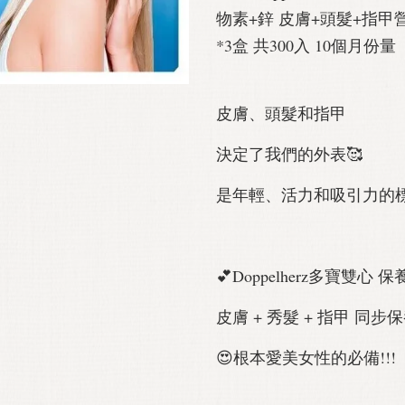
物素+鋅 皮膚+頭髮+指甲營
*3盒 共300入 10個月份量
皮膚、頭髮和指甲
決定了我們的外表🥰
是年輕、活力和吸引力的標
💕Doppelherz多寶雙心 
皮膚 + 秀髮 + 指甲 同步
😍根本愛美女性的必備!!!