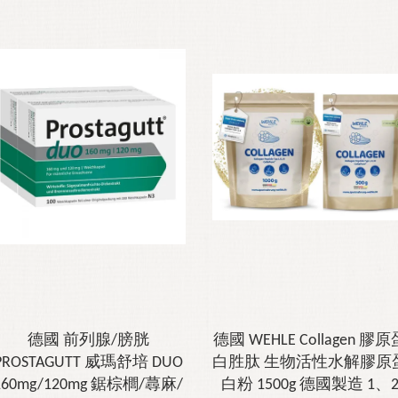
德國 前列腺/膀胱
德國 WEHLE Collagen 膠原
PROSTAGUTT 威瑪舒培 DUO
白胜肽 生物活性水解膠原
160mg/120mg 鋸棕櫚/蕁麻/
白粉 1500g 德國製造 1、