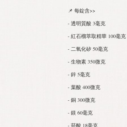
📌 每錠含>>
- 透明質酸 3毫克
- 紅石榴萃取精華 100毫克
- 二氧化矽 50毫克
- 生物素 350微克
- 鋅 5毫克
- 葉酸 400微克
- 銅 300微克
- 鎂 60毫克
- 菸酸 18毫克