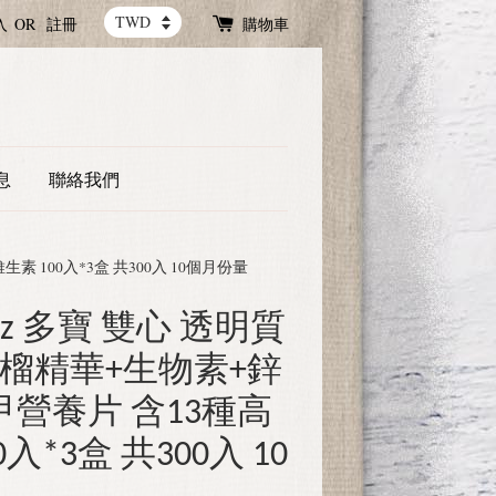
入
OR
註冊
購物車
息
聯絡我們
素 100入*3盒 共300入 10個月份量
erz 多寶 雙心 透明質
石榴精華+生物素+鋅
甲營養片 含13種高
入*3盒 共300入 10