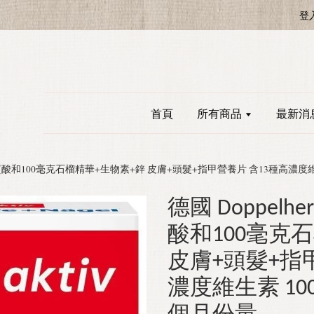
登
首頁
所有商品
最新消
 透明質酸和100毫克石榴精華+生物素+鋅 皮膚+頭髮+指甲營養片 含13種高濃度維生
德國 Doppelh
酸和100毫克
皮膚+頭髮+指
濃度維生素 100