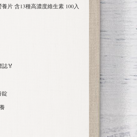
養片 含13種高濃度維生素 100入
誌🏅
保養錠
保養