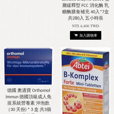
層緩釋型 FCC 消化酶 乳
糖酶膳食補充 40入*7盒
共280入 五小時長
NT$ 4,400 TWD
加入購物車
德國 奧適寶 Orthomol
immun 德國頂級成人免
疫系統營養素 沖泡飲
（30 天份) * 3 盒 共3個