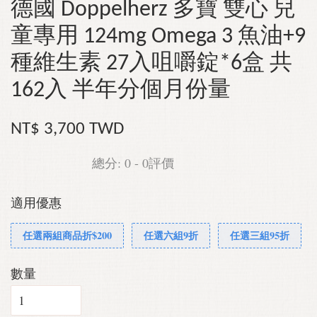
德國 Doppelherz 多寶 雙心 兒
童專用 124mg Omega 3 魚油+9
種維生素 27入咀嚼錠*6盒 共
162入 半年分個月份量
NT$ 3,700 TWD
總分:
0
-
0
評價
適用優惠
任選兩組商品折$200
任選六組9折
任選三組95折
數量