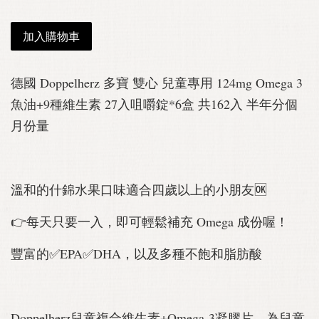
加入購物車
德國 Doppelherz 多寶 雙心 兒童專用 124mg Omega 3
魚油+9種維生素 27入咀嚼錠*6盒 共162入 半年分個
月份量
溫和的什錦水果口味適合四歲以上的小朋友🆗
👉每天只要一入，即可輕鬆補充 Omega 成份喔！
豐富的✅EPA✅DHA，以及多種不飽和脂肪酸
Doppelherz兒童複合維生素+Omega-3凝膠片，為兒童