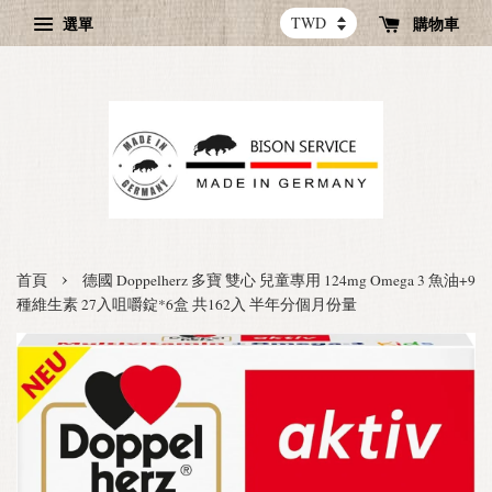
選單
購物車
›
首頁
德國 Doppelherz 多寶 雙心 兒童專用 124mg Omega 3 魚油+9
種維生素 27入咀嚼錠*6盒 共162入 半年分個月份量