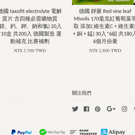
德國 taxofit electrolyte 電解
德國 靜脈 Red vine leaf
質片 含四種必需礦物質
Mivolis 170毫克紅葡萄葉
(鎂、鈣、鉀、鈉和氯) 20入
取 添加( 維生素C + 維生素
*10盒 共200入 德國製造 運
+ 銅 + 錳) 30入*6組 共180
動補充 比賽補劑
6個月份量
NT$ 3,700 TWD
NT$ 2,800 TWD
關注我們
Twitter
Facebook
Pinterest
Google
Ins