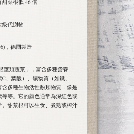
菜根低 46 倍
次級代謝物
006)，德國製造
是一種根莖類蔬菜，，富含多種營養
素C、葉酸）、礦物質（如鐵、
富含多種生物活性酚類物質，像是
素等等。它的顏色通常為深紅色或
予。甜菜根可以生食、煮熟或榨汁