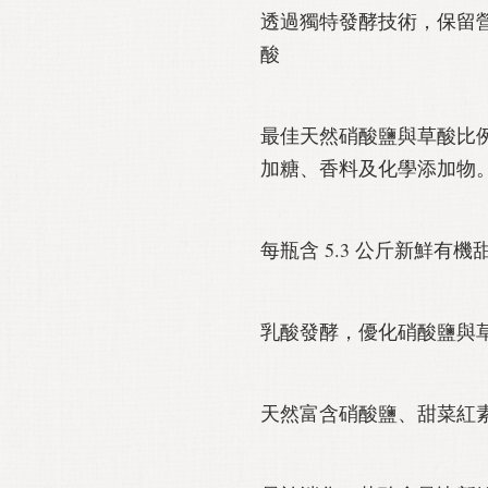
透過獨特發酵技術，保留
酸
最佳天然硝酸鹽與草酸比
加糖、香料及化學添加物
每瓶含 5.3 公斤新鮮有機
乳酸發酵，優化硝酸鹽與草酸
天然富含硝酸鹽、甜菜紅