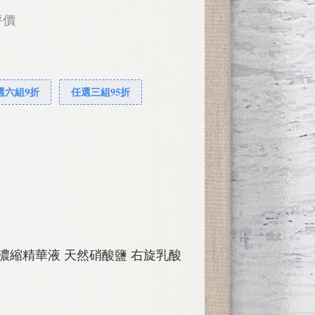
評價
選六組9折
任選三組95折
t 甜菜根濃縮精華液 天然硝酸鹽 右旋乳酸