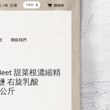
入
OR
註冊
購物車
息
聯絡我們
t Beet 甜菜根濃縮精
鹽 右旋乳酸
共1公斤