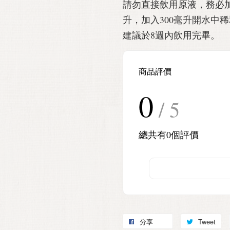
請勿直接飲用原液，務必加
升，加入300毫升開水中
建議於8週內飲用完畢。
商品評價
0
/ 5
總共有
0
個評價
分享
Tweet