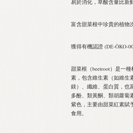
易於消化，草酸含量比新鮮甜
富含甜菜根中珍貴的植物
獲得有機認證 (DE-ÖKO-
甜菜根（beetroot）
素，包含維生素（如維生
鎂）、纖維、蛋白質，也
多酚、類黃酮、類胡蘿蔔
紫色，主要由甜菜紅素賦
食用。