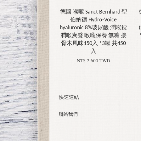
德國 喉嚨 Sanct Bernhard 聖
伯納德 Hydro-Voice
hyaluronic 8%玻尿酸 潤喉錠
潤喉爽聲 喉嚨保養 無糖 接
骨木風味150入 *3罐 共450
入
NT$ 2,600 TWD
快速連結
聯絡我們