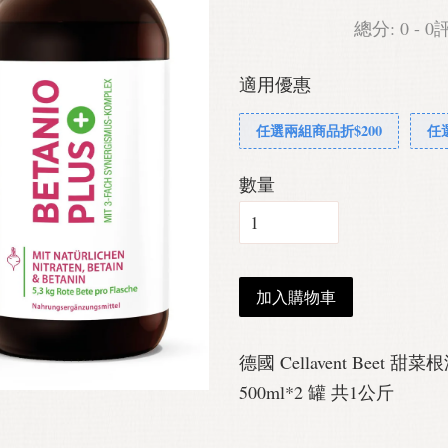
總分:
0
-
0
適用優惠
任選兩組商品折$200
任
數量
加入購物車
德國 Cellavent Bee
500ml*2 罐 共1公斤