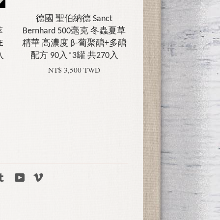
德國 聖伯納德 Sanct
萃
Bernhard 500毫克 冬蟲夏草
E
精華 高濃度 β-葡聚醣+多醣
入
配方 90入*3罐 共270入
NT$ 3,500 TWD
tagram
Tumblr
YouTube
Vimeo