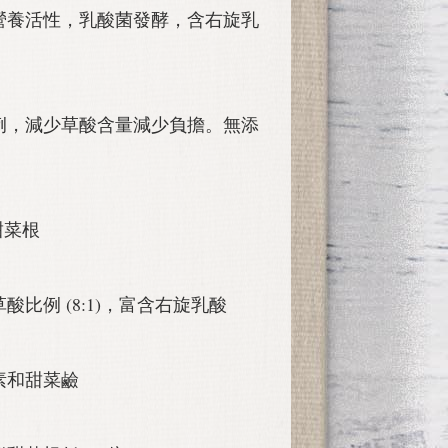
營養活性，乳酸菌發酵，含右旋乳
例，減少草酸含量減少負擔。無添
。
甜菜根
比例 (8:1)，富含右旋乳酸
素和甜菜鹼