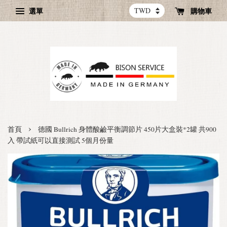
選單
購物車
›
首頁
德國 Bullrich 身體酸鹼平衡調節片 450片大盒裝*2罐 共900
入 帶試紙可以直接測試 5個月份量