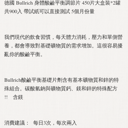
德國 Bullrich 身體酸鹼平衡調節片 450片大盒裝*2罐
共900入 帶試紙可以直接測試 5個月份量
我們現代的飲食習慣，每天體力消耗，壓力和單側營
養，都會導致對基礎礦物質的需求增加。這很容易擾
亂你的酸鹼平衡。
Bullrich酸鹼平衡基礎片劑含有基本礦物質和鋅的特
殊組合。碳酸氫鈉與礦物質鈣、鎂和鋅的特殊配方
!! 含鎂
消費建議： 每日3次，每次兩入