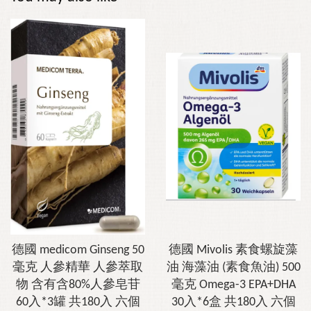
德國 medicom Ginseng 50
德國 Mivolis 素食螺旋藻
毫克 人參精華 人參萃取
油 海藻油 (素食魚油) 500
物 含有含80%人參皂苷
毫克 Omega-3 EPA+DHA
60入*3罐 共180入 六個
30入*6盒 共180入 六個