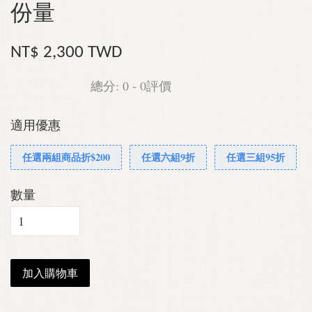
份量
NT$ 2,300 TWD
總分:
0
-
0
評價
適用優惠
任選兩組商品折$200
任選六組9折
任選三組95折
數量
加入購物車