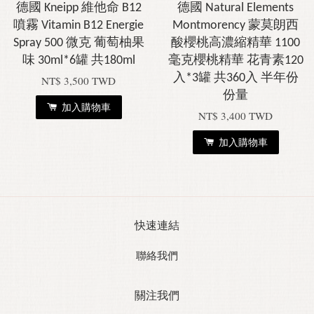
德國 Kneipp 維他命 B12
德國 Natural Elements
噴霧 Vitamin B12 Energie
Montmorency 蒙莫朗西
Spray 500 微克 葡萄柚果
酸櫻桃高濃縮精華 1100
味 30ml*6罐 共180ml
毫克櫻桃精華 花青素120
入*3罐 共360入 半年份
NT$ 3,500 TWD
份量
加入購物車
NT$ 3,400 TWD
加入購物車
快速連結
聯絡我們
關注我們