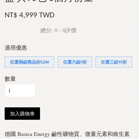
NT$ 4,999 TWD
總分:
0
-
0
評價
適用優惠
任選兩組商品折$200
任選六組9折
任選三組95折
數量
加入購物車
德國 Basica Energy 鹼性礦物質、微量元素和維生素