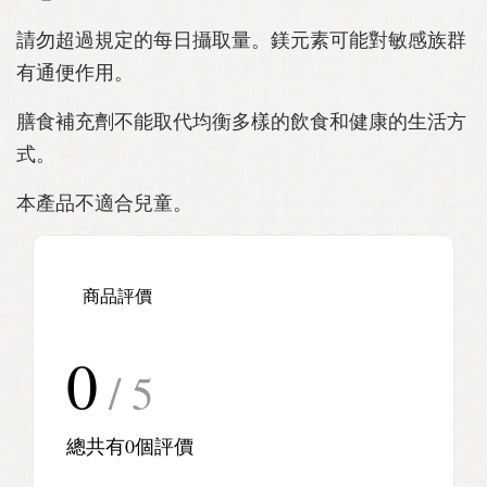
請勿超過規定的每日攝取量。鎂元素可能對敏感族群
有通便作用。
膳食補充劑不能取代均衡多樣的飲食和健康的生活方
式。
本產品不適合兒童。
商品評價
0
/ 5
總共有
0
個評價