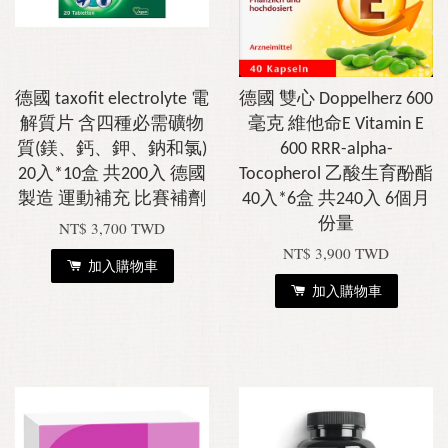
德國 taxofit electrolyte 電
德國 雙心 Doppelherz 600
解質片 含四種必需礦物
毫克 維他命E Vitamin E
質(鎂、鈣、鉀、鈉和氯)
600 RRR-alpha-
20入*10盒 共200入 德國
Tocopherol 乙酸生育酚酯
製造 運動補充 比賽補劑
40入*6盒 共240入 6個月
份量
NT$ 3,700 TWD
NT$ 3,900 TWD
加入購物車
加入購物車