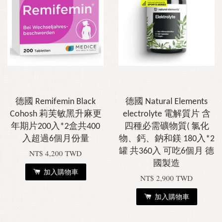
德國 Remifemin Black
德國 Natural Elements
Cohosh 莉芙敏黑升麻更
electrolyte 電解質片 含
年期片200入*2盒共400
四種必需礦物質( 氯化
入超過6個月份量
物、鈣、鈉和鎂 180入*2
罐 共360入 可吃6個月 德
NT$ 4,200 TWD
國製造
加入購物車
NT$ 2,900 TWD
加入購物車