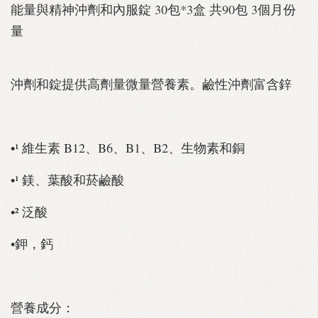
能量與精神沖劑和內服錠 30包*3盒 共90包 3個月份
量
沖劑和錠提供高劑量微量營養素。鹼性沖劑富含鋅
•¹ 維生素 B12、B6、B1、B2、生物素和銅
•¹ 鎂、葉酸和菸鹼酸
•² 泛酸
•鉀，鈣
營養成分：