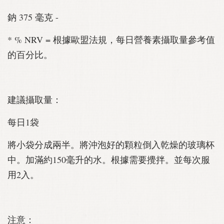
鈉 375 毫克 -
* % NRV = 根據歐盟法規，每日營養素攝取量參考值
的百分比。
建議攝取量：
每日1袋
將小袋分成兩半。將沖泡好的顆粒倒入乾燥的玻璃杯
中。加滿約150毫升的水。根據需要攪拌。並每次服
用2入。
注意：