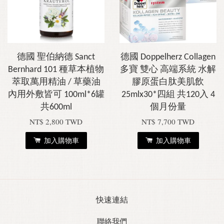
德國 聖伯納德 Sanct
德國 Doppelherz Collagen
Bernhard 101 種草本植物
多寶 雙心 高端系統 水解
萃取萬用精油 / 草藥油
膠原蛋白肽美肌飲
內用外敷皆可 100ml*6罐
25mlx30*四組 共120入 4
共600ml
個月份量
NT$ 2,800 TWD
NT$ 7,700 TWD
加入購物車
加入購物車
快速連結
聯絡我們