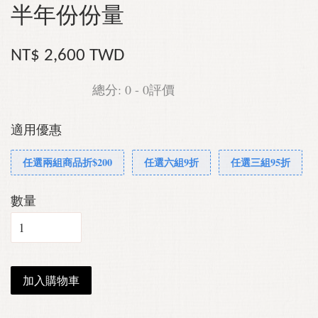
半年份份量
NT$ 2,600 TWD
總分:
0
-
0
評價
適用優惠
任選兩組商品折$200
任選六組9折
任選三組95折
數量
加入購物車