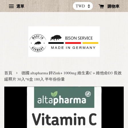
選單
購物車
›
首頁
德國 altapharma 鋅Zink+ 1000mg 維生素C + 維他命D3 長效
緩釋片 30入*6盒 180入 半年份份量