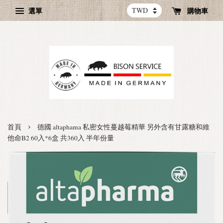
選單
購物車
›
首頁
德國 altaphama 私密女性蔓越莓精華 另外含有甘露糖和維
他命B2 60入*6盒 共360入 半年份量