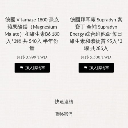
德國 Vitamaze 1800 毫克
德國拜耳廠 Supradyn 素
蘋果酸鎂（Magnesium
寶丁 全補 Supradyn
Malate）和維生素B6 180
Energy 綜合維他命 每日
入*3罐 共 540入 半年份
維生素和礦物質 95入*3
量
罐 共285入
NT$ 3,999 TWD
NT$ 5,500 TWD
加入購物車
加入購物車
快速連結
聯絡我們