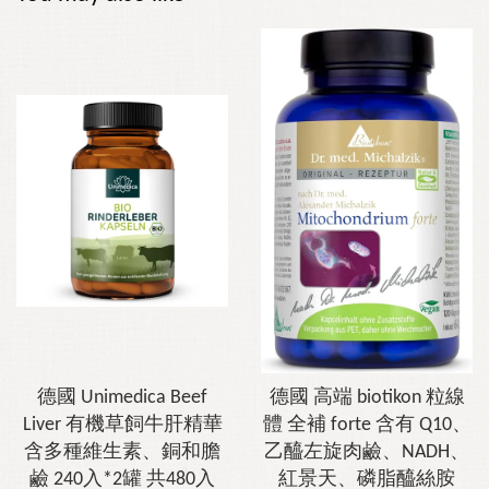
德國 Unimedica Beef
德國 高端 biotikon 粒線
Liver 有機草飼牛肝精華
體 全補 forte 含有 Q10、
含多種維生素、銅和膽
乙醯左旋肉鹼、NADH、
鹼 240入*2罐 共480入
紅景天、磷脂醯絲胺