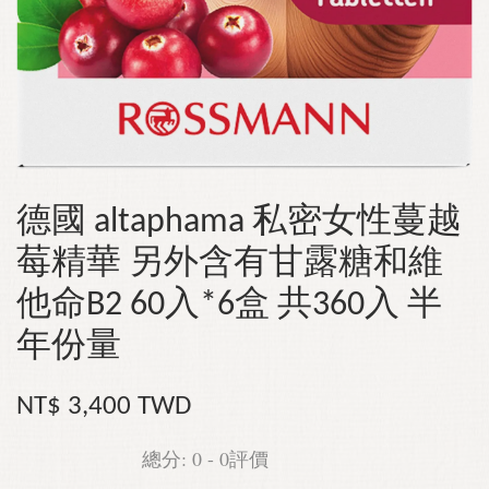
德國 altaphama 私密女性蔓越
莓精華 另外含有甘露糖和維
他命B2 60入*6盒 共360入 半
年份量
NT$ 3,400 TWD
總分:
0
-
0
評價