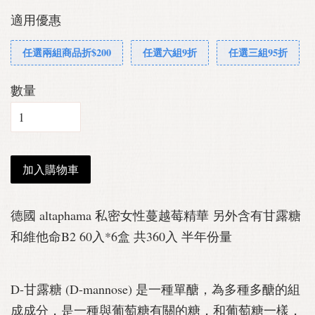
適用優惠
任選兩組商品折$200
任選六組9折
任選三組95折
數量
加入購物車
德國 altaphama 私密女性蔓越莓精華 另外含有甘露糖
和維他命B2 60入*6盒 共360入 半年份量
D-甘露糖 (D-mannose) 是一種單醣，為多種多醣的組
成成分，是一種與葡萄糖有關的糖，和葡萄糖一樣，