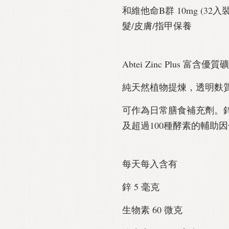
和維他命B群 10mg (32入
髮/皮膚/指甲保養
Abtei Zinc Plus 富
純天然植物提煉，透明麩
可作為日常膳食補充劑。
及超過100種酵素的輔助因
每天每入含有
鋅 5 毫克
生物素 60 微克