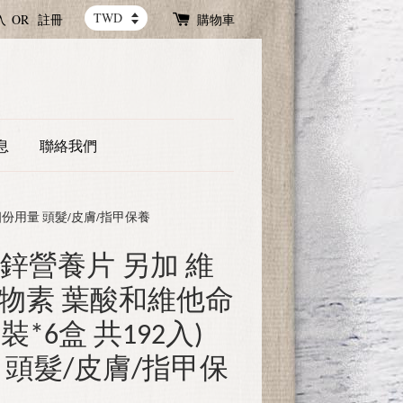
入
OR
註冊
購物車
息
聯絡我們
超過6個份用量 頭髮/皮膚/指甲保養
ink 鋅營養片 另加 維
n 生物素 葉酸和維他命
入裝*6盒 共192入)
 頭髮/皮膚/指甲保