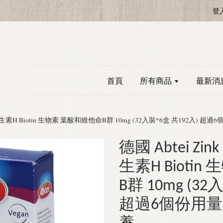
登
首頁
所有商品
最新消
 維生素H Biotin 生物素 葉酸和維他命B群 10mg (32入裝*6盒 共192入) 
德國 Abtei Z
生素H Bioti
B群 10mg (32
超過6個份用量