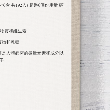
裝*6盒 共192入) 超過6個份用量 頭
含優質礦物質和維生素
質物和乳糖
鋅是人體必需的微量元素和成分以
子