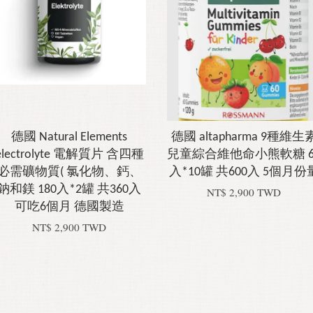
德國 Natural Elements
德國 altapharma 9種維生
electrolyte 電解質片 含四種
兒童綜合維他命小熊軟糖 6
必需礦物質( 氯化物、鈣、
入*10罐 共600入 5個月份
鈉和鎂 180入*2罐 共360入
NT$ 2,900 TWD
可吃6個月 德國製造
NT$ 2,900 TWD