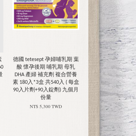
素
德國 tetesept 孕婦哺乳期 葉
0
酸 懷孕後期 哺乳期 母乳
量
DHA 產婦 補充劑 複合營養
素 180入*3盒 共540入 ( 每盒
90入片劑+90入錠劑) 九個月
份量
NT$ 5,300 TWD