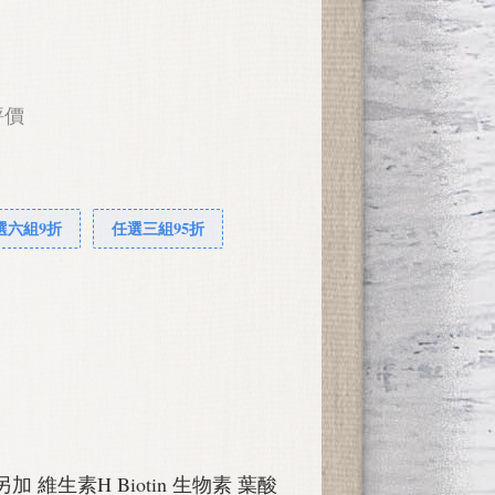
評價
選六組9折
任選三組95折
 另加 維生素H Biotin 生物素 葉酸