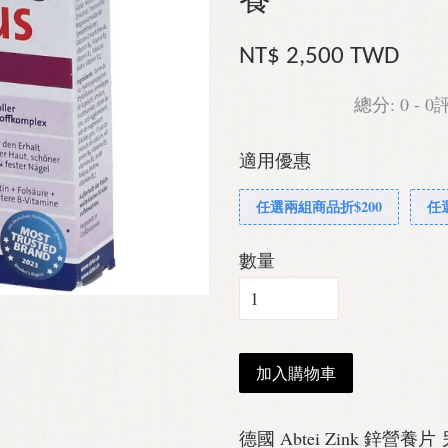
養
NT$ 2,500 TWD
總分:
0
-
0
適用優惠
任選兩組商品折$200
任
數量
加入購物車
德國 Abtei Zink 鋅營養片