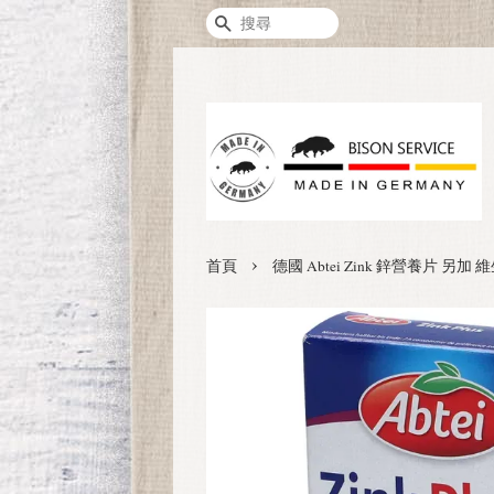
搜尋
›
首頁
德國 Abtei Zink 鋅營養片 另加