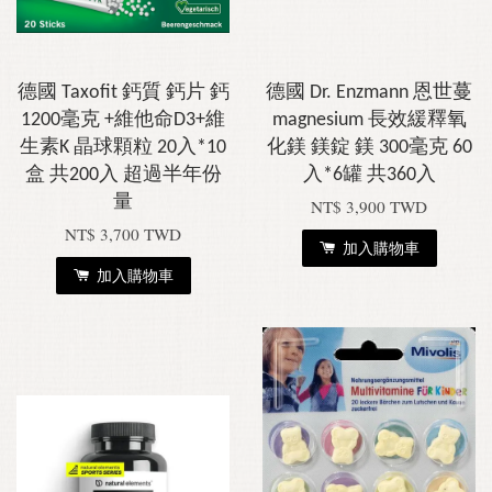
德國 Taxofit 鈣質 鈣片 鈣
德國 Dr. Enzmann 恩世蔓
1200毫克 +維他命D3+維
magnesium 長效緩釋氧
生素K 晶球顆粒 20入*10
化鎂 鎂錠 鎂 300毫克 60
盒 共200入 超過半年份
入*6罐 共360入
量
NT$ 3,900 TWD
NT$ 3,700 TWD
加入購物車
加入購物車