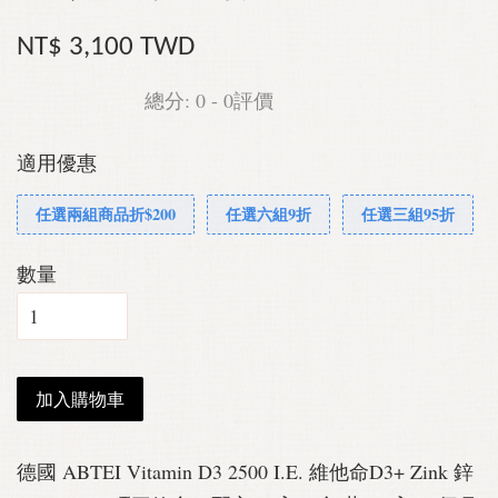
NT$ 3,100 TWD
總分:
0
-
0
評價
適用優惠
任選兩組商品折$200
任選六組9折
任選三組95折
數量
加入購物車
德國 ABTEI Vitamin D3 2500 I.E. 維他命D3+ Zink 鋅