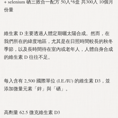
+ selenium 硒三效合一配方 50入*6盒 共300入 10個月
份量
維生素 D 主要透過人體定期曬太陽合成。然而，在
我們所在的緯度地區，尤其是在日照時間較長的秋冬
季節，以及長時間待在室內或老年人，人體自身合成
的維生素 D 往往不足。
每入含有 2,500 國際單位 (I.E./IU) 的維生素 D3，並
添加微量元素「鋅」與「硒」。
高劑量 62.5 微克維生素 D3