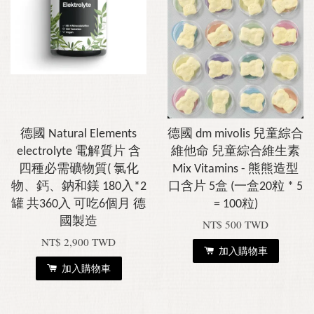
德國 Natural Elements
德國 dm mivolis 兒童綜合
electrolyte 電解質片 含
維他命 兒童綜合維生素
四種必需礦物質( 氯化
Mix Vitamins - 熊熊造型
物、鈣、鈉和鎂 180入*2
口含片 5盒 (一盒20粒 * 5
罐 共360入 可吃6個月 德
= 100粒)
國製造
NT$ 500 TWD
NT$ 2,900 TWD
加入購物車
加入購物車