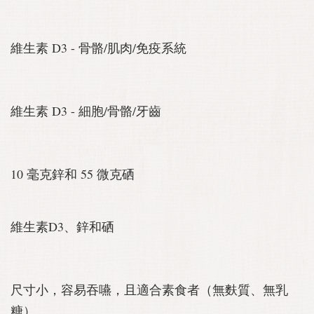
維生素 D3 - 骨骼/肌肉/免疫系統
維生素 D3 - 細胞/骨骼/牙齒
10 毫克鋅和 55 微克硒
維生素D3、鋅和硒
尺寸小，容易吞嚥，且適合素食者（無麩質、無乳
糖）。