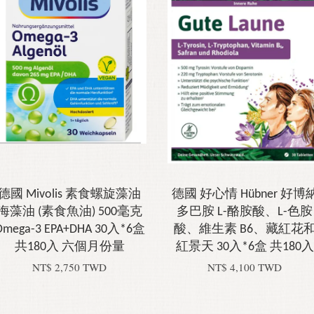
德國 Mivolis 素食螺旋藻油
德國 好心情 Hübner 好博
海藻油 (素食魚油) 500毫克
多巴胺 L-酪胺酸、L-色胺
Omega-3 EPA+DHA 30入*6盒
酸、維生素 B6、藏紅花
共180入 六個月份量
紅景天 30入*6盒 共180入
NT$ 2,750 TWD
NT$ 4,100 TWD