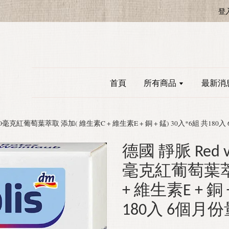
登
首頁
所有商品
最新消
olis 170毫克紅葡萄葉萃取 添加( 維生素C + 維生素E + 銅 + 錳) 30入*6組 共18
德國 靜脈 Red vine
毫克紅葡萄葉萃
+ 維生素E + 銅 
180入 6個月份