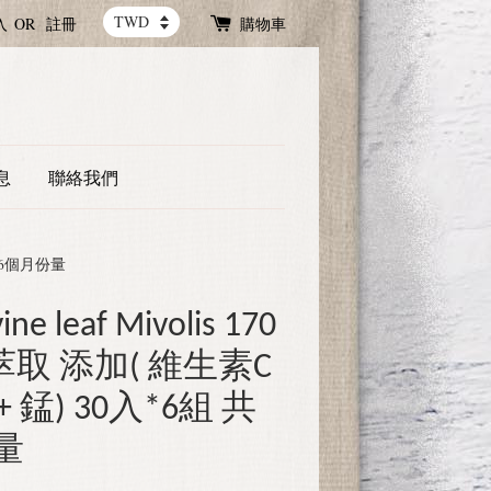
入
OR
註冊
購物車
息
聯絡我們
0入 6個月份量
 leaf Mivolis 170
取 添加( 維生素C
+ 錳) 30入*6組 共
量