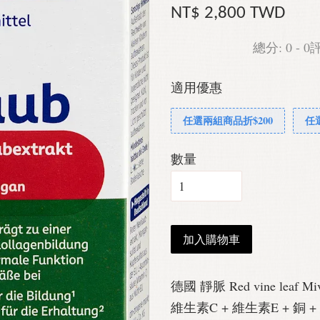
NT$ 2,800 TWD
總分:
0
-
0
適用優惠
任選兩組商品折$200
任
數量
加入購物車
德國 靜脈 Red vine leaf
維生素C + 維生素E + 銅 +