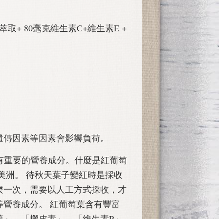
取+ 80毫克維生素C+維生素E +
遺傳因素等因素會影響負荷。
物含有重要的營養成分。什麼是紅葡萄
美洲。 待秋天葉子變紅時是採收
麼一次，需要以人工方式採收，才
等營養成分。 紅葡萄葉含有豐富
醇」、「檞皮素」、「維生素P」