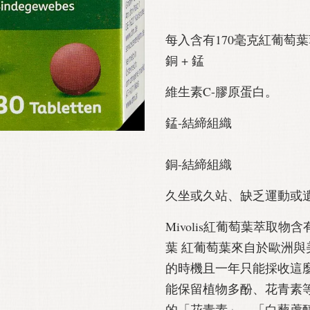
每入含有170毫克紅葡萄葉萃
銅 + 錳
維生素C-膠原蛋白。
錳-結締組織
銅-結締組織
久坐或久站、缺乏運動或
Mivolis紅葡萄葉萃取
葉 紅葡萄葉來自於歐洲與
的時機且一年只能採收這
能保留植物多酚、花青素
的「花青素」、「白藜蘆