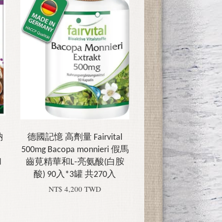
納
德國記憶 高劑量 Fairvital
500mg Bacopa monnieri 假馬
和
齒莧精華和L-亮氨酸(白胺
酸) 90入*3罐 共270入
NT$ 4,200 TWD