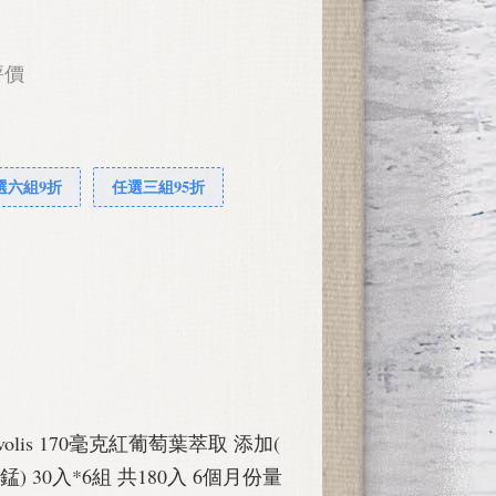
評價
選六組9折
任選三組95折
 Mivolis 170毫克紅葡萄葉萃取 添加(
 錳) 30入*6組 共180入 6個月份量