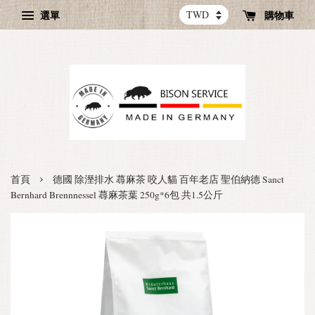
選單
購物車
›
首頁
德國 除溼排水 蕁麻茶 咬人貓 百年老店 聖伯納德 Sanct
Bernhard Brennnessel 蕁麻茶葉 250g*6包 共1.5公斤