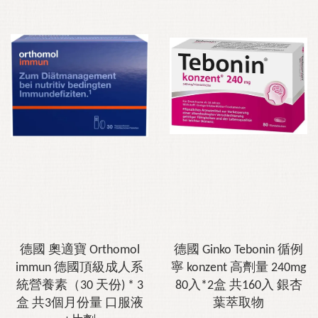
德國 奧適寶 Orthomol
德國 Ginko Tebonin 循例
immun 德國頂級成人系
寧 konzent 高劑量 240mg
統營養素（30 天份) * 3
80入*2盒 共160入 銀杏
盒 共3個月份量 口服液
葉萃取物