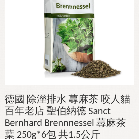
德國 除溼排水 蕁麻茶 咬人貓
百年老店 聖伯納德 Sanct
Bernhard Brennnessel 蕁麻茶
葉 250g*6包 共1.5公斤