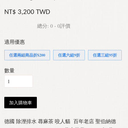
NT$ 3,200 TWD
總分:
0
-
0
評價
適用優惠
任選兩組商品折$200
任選六組9折
任選三組95折
數量
加入購物車
德國 除溼排水 蕁麻茶 咬人貓 百年老店 聖伯納德