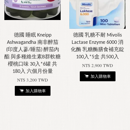
德國 睡眠 Kneipp
德國 乳糖不耐 Mivolis
Ashwagandha 南非醉茄
Lactase Enzyme 6000 消
(印度人蔘/睡茄) 醉茄內
化酶 乳糖酶膳食補充錠
酯 與多種維生素B群軟糖
100入*5盒 共500入
櫻桃口味 30入*6罐 共
NT$ 2,900 TWD
180入 六個月份量
加入購物車
NT$ 3,200 TWD
加入購物車