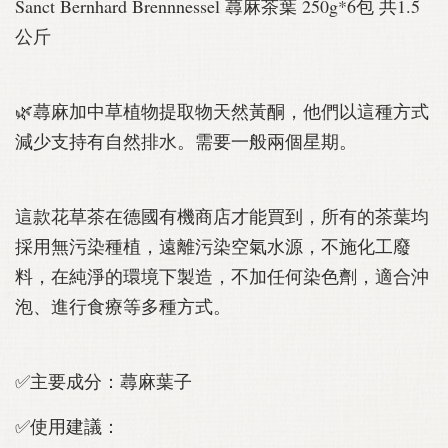
Sanct Bernhard Brennnessel 蕁麻茶葉 250g*6包 共1.5
公斤
🌿蕁麻加中草植物提取物天然黃酮，他們以這種方式
減少支持有自然排水。需要一般兩個星期。
這款花草茶在德國有機商店才能買到，所有的茶葉均
採用無污染種植，遠離污染空氣水源，不施化工廢
料，在純淨的環境下製造，不加任何染色劑，適合沖
泡、進行食療等多種方式。
✅主要成分：蕁麻葉子
✅使用建議：