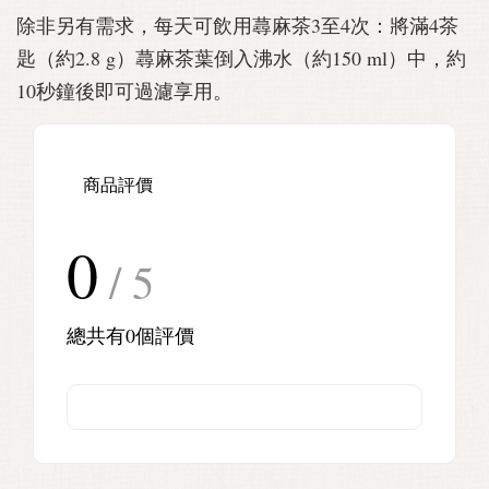
除非另有需求，每天可飲用蕁麻茶3至4次：將滿4茶
匙（約2.8 g）蕁麻茶葉倒入沸水（約150 ml）中，約
10秒鐘後即可過濾享用。
商品評價
0
/ 5
總共有
0
個評價