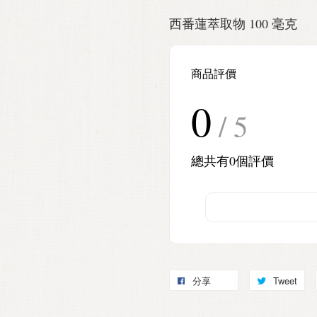
西番蓮萃取物 100 毫克
商品評價
0
/ 5
總共有
0
個評價
分享
Tweet