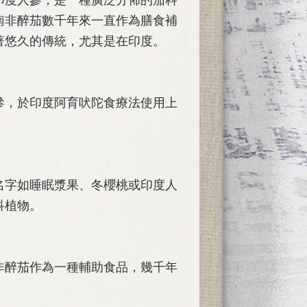
南非醉茄數千年來一直作為膳食補
著悠久的傳統，尤其是在印度。
參，於印度阿育吠陀食療法使用上
名字如睡眠漿果、冬櫻桃或印度人
科植物。
非醉茄作為一種輔助食品，幾千年