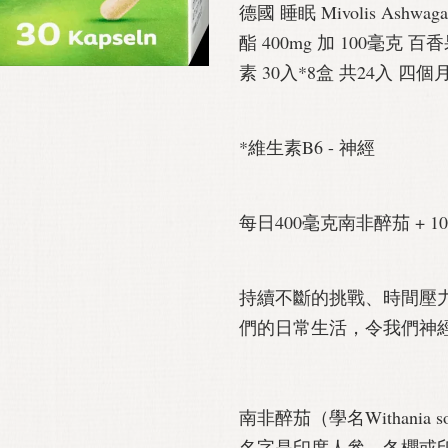
德國 睡眠 Mivolis Ashw
酯 400mg 加 100毫克 百香
素 30入*8盒 共24入 四
*維生素B6 - 神經
每日400毫克南非醉茄 + 
持續不斷的挑戰、時間壓
們的日常生活，令我們神
南非醉茄（學名Withania 
名字是印度人參、冬櫻或