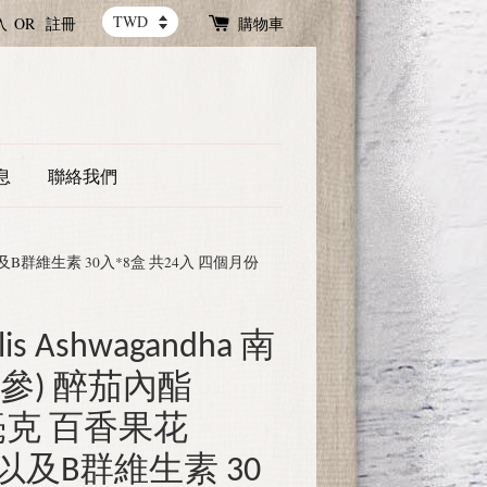
入
OR
註冊
購物車
息
聯絡我們
me 以及B群維生素 30入*8盒 共24入 四個月份
s Ashwagandha 南
參) 醉茄內酯
00毫克 百香果花
me 以及B群維生素 30