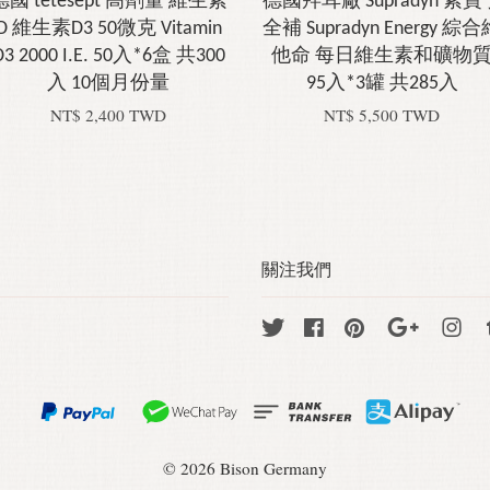
德國 tetesept 高劑量 維生素
德國拜耳廠 Supradyn 素寶
D 維生素D3 50微克 Vitamin
全補 Supradyn Energy 綜
D3 2000 I.E. 50入*6盒 共300
他命 每日維生素和礦物
入 10個月份量
95入*3罐 共285入
NT$ 2,400 TWD
NT$ 5,500 TWD
關注我們
Twitter
Facebook
Pinterest
Google
Ins
© 2026 Bison Germany