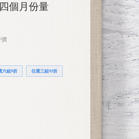
入 四個月份量
評價
選六組9折
任選三組95折