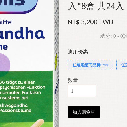
入*8盒 共24
NT$ 3,200 TWD
總分:
0
-
0
適用優惠
任選兩組商品折$200
任
數量
加入購物車