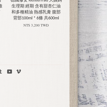
丁
德國修女 Klosterfrau 大姨媽
合維
生理期 經期 含有甜杏仁油
質
和多種精油 熱感乳膏 腹部
背部100ml * 6條 共600ml
NT$ 3,200 TWD
tagram
Tumblr
YouTube
Vimeo