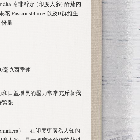
agandha 南非醉茄 (印度人參) 醉茄內
果花 Passionsblume 以及B群維生
個月份量
100毫克西番蓮
力和日益增長的壓力常常充斥著我
經緊張。
somnifera），在印度更廣為人知的
印度人參，是一種廣泛分佈的茄科