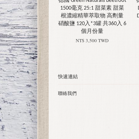
德國 Green Naturals beetroot
1500毫克 25:1 甜菜素 甜菜
根濃縮精華萃取物 高劑量
硝酸鹽 120入*3罐 共360入 6
個月份量
NT$ 3,500 TWD
快速連結
聯絡我們