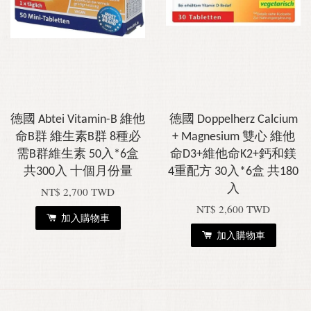
德國 Abtei Vitamin-B 維他
德國 Doppelherz Calcium
命B群 維生素B群 8種必
+ Magnesium 雙心 維他
需B群維生素 50入*6盒
命D3+維他命K2+鈣和鎂
共300入 十個月份量
4重配方 30入*6盒 共180
入
NT$ 2,700 TWD
NT$ 2,600 TWD
加入購物車
加入購物車