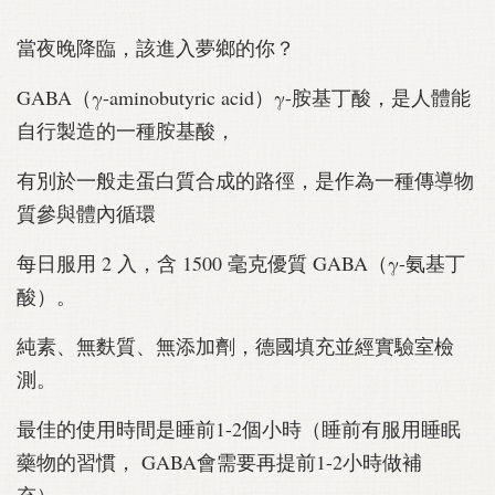
當夜晚降臨，該進入夢鄉的你？
GABA（γ-aminobutyric acid）γ-胺基丁酸，是人體能
自行製造的一種胺基酸，
有別於一般走蛋白質合成的路徑，是作為一種傳導物
質參與體內循環
每日服用 2 入，含 1500 毫克優質 GABA（γ-氨基丁
酸）。
純素、無麩質、無添加劑，德國填充並經實驗室檢
測。
最佳的使用時間是睡前1-2個小時（睡前有服用睡眠
藥物的習慣， GABA會需要再提前1-2小時做補