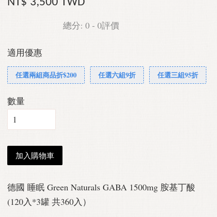
NT$ 3,500 TWD
總分:
0
-
0
評價
適用優惠
任選兩組商品折$200
任選六組9折
任選三組95折
數量
加入購物車
德國 睡眠 Green Naturals GABA 1500mg 胺基丁酸
(120入*3罐 共360入）