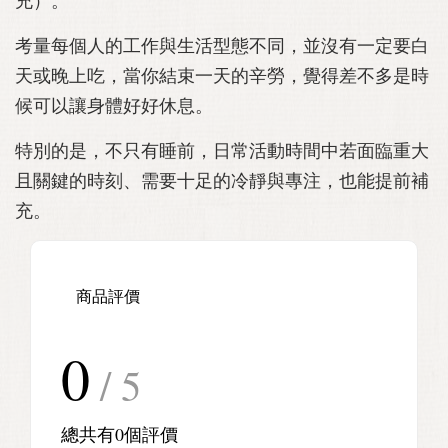
充）。
考量每個人的工作與生活型態不同，並沒有一定要白
天或晚上吃，當你結束一天的辛勞，覺得差不多是時
候可以讓身體好好休息。
特別的是，不只有睡前，日常活動時間中若面臨重大
且關鍵的時刻、需要十足的冷靜與專注，也能提前補
充。
商品評價
0
/ 5
總共有
0
個評價