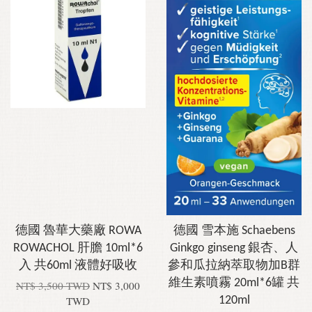
德國 魯華大藥廠 ROWA
德國 雪本施 Schaebens
ROWACHOL 肝膽 10ml*6
Ginkgo ginseng 銀杏、人
入 共60ml 液體好吸收
參和瓜拉納萃取物加B群
維生素噴霧 20ml*6罐 共
NT$ 3,500 TWD
NT$ 3,000
TWD
120ml