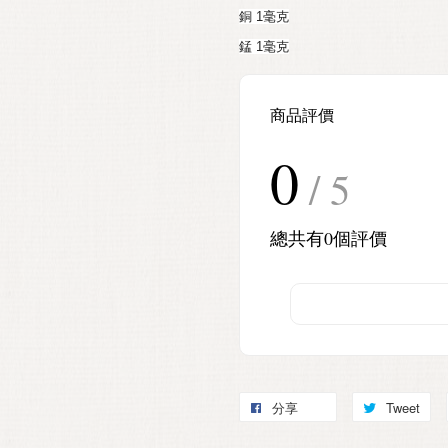
銅 1毫克
錳 1毫克
商品評價
0
/ 5
總共有
0
個評價
分享
Tweet