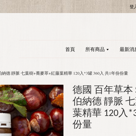
登
首頁
所有商品
最新消
rd 聖伯納德 靜脈 七葉樹+蕎麥萃+紅藤葉精華 120入*3罐 360入 共1年份份量
德國 百年草本 San
伯納德 靜脈 
葉精華 120入*
份量