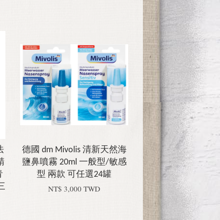
法
德國 dm Mivolis 清新天然海
精
鹽鼻噴霧 20ml 一般型/敏感
青
型 兩款 可任選24罐
三
NT$ 3,000 TWD