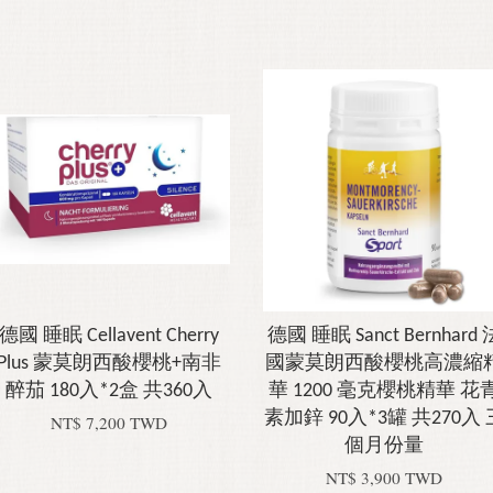
德國 睡眠 Cellavent Cherry
德國 睡眠 Sanct Bernhard 
Plus 蒙莫朗西酸櫻桃+南非
國蒙莫朗西酸櫻桃高濃縮
醉茄 180入*2盒 共360入
華 1200 毫克櫻桃精華 花
素加鋅 90入*3罐 共270入 
NT$ 7,200 TWD
個月份量
NT$ 3,900 TWD