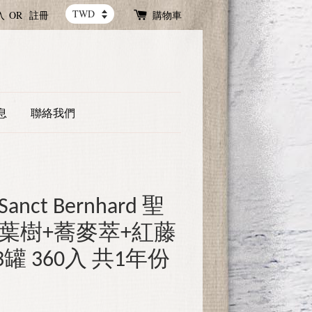
入
OR
註冊
購物車
息
聯絡我們
ct Bernhard 聖
七葉樹+蕎麥萃+紅藤
3罐 360入 共1年份