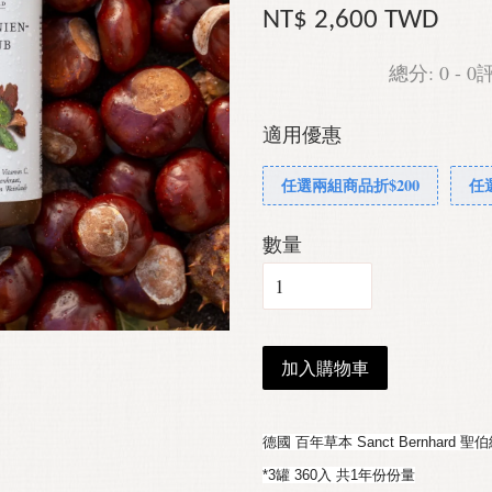
NT$ 2,600 TWD
總分:
0
-
0
適用優惠
任選兩組商品折$200
任
數量
加入購物車
德國 百年草本 Sanct Bernhard
*3罐 360入 共1年份份量