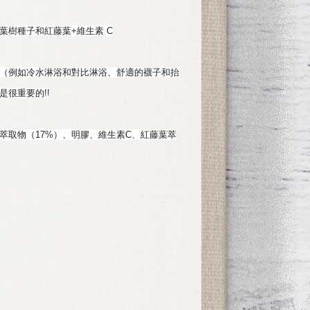
葉樹種子和紅藤葉+維生素 C
（例如冷水淋浴和對比淋浴、舒適的襪子和抬
很重要的!!
萃取物（17%）、明膠、維生素C、紅藤葉萃