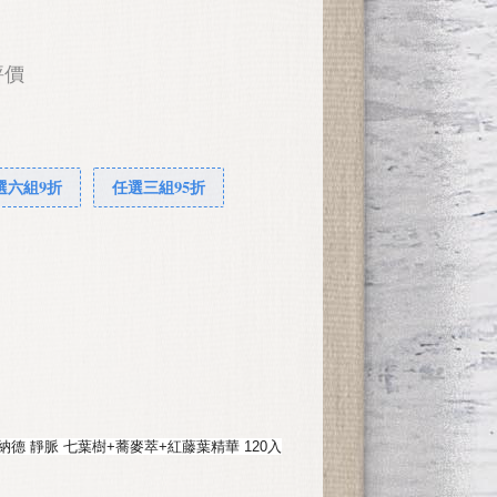
評價
選六組9折
任選三組95折
 聖伯納德 靜脈 七葉樹+蕎麥萃+紅藤葉精華 120入