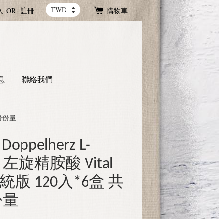
入
OR
註冊
購物車
息
聯絡我們
年份份量
ppelherz L-
酸 左旋精胺酸 Vital
系統版 120入*6盒 共
份量