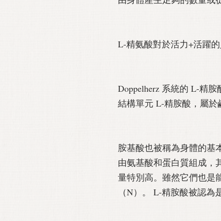
L-精氨酸對於活力+活躍的
Doppelherz 系統的 L-精
結構單元 L-精胺酸，屬
胺基酸也被稱為身體的基本
由氨基酸和蛋白質組成，
量特別高。雖然它們也是
（N）。 L-精胺酸被認