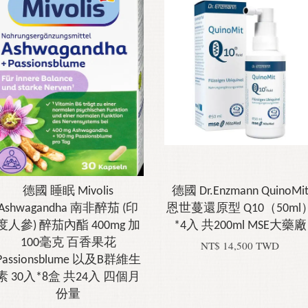
德國 睡眠 Mivolis
德國 Dr.Enzmann QuinoMi
Ashwagandha 南非醉茄 (印
恩世蔓還原型 Q10（50ml
度人參) 醉茄內酯 400mg 加
*4入 共200ml MSE大藥廠
100毫克 百香果花
NT$ 14,500 TWD
Passionsblume 以及B群維生
素 30入*8盒 共24入 四個月
份量