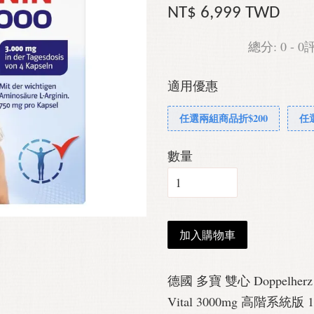
NT$ 6,999 TWD
總分:
0
-
0
適用優惠
任選兩組商品折$200
任
數量
加入購物車
德國 多寶 雙心 Doppelher
Vital 3000mg 高階系統