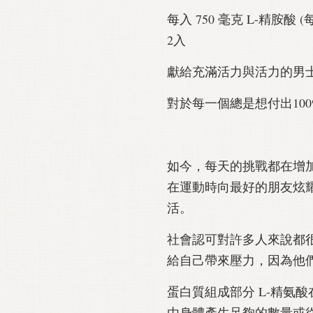
每入 750 毫克 L-精胺
2入
獻給充滿活力與活力的男
對於每一個總是想付出10
如今，每天的挑戰都在增
在運動時向最好的朋友炫
活。
社會認可對許多人來說都
給自己帶來壓力，因為他
蛋白質組成部分 L-精氨
由身體產生足夠的數量或