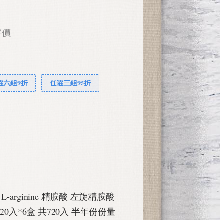
評價
選六組9折
任選三組95折
z L-arginine 精胺酸 左旋精胺酸
版 120入*6盒 共720入 半年份份量