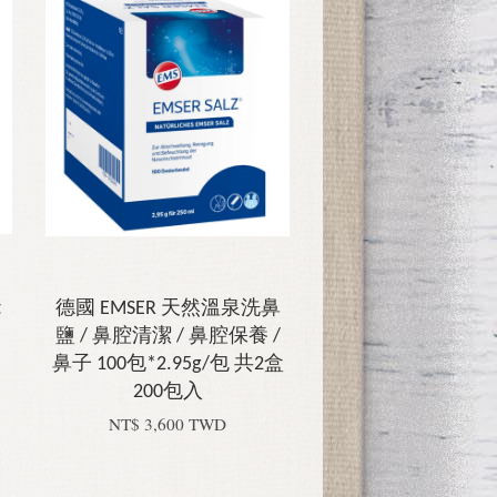
t
德國 EMSER 天然溫泉洗鼻
）
鹽 / 鼻腔清潔 / 鼻腔保養 /
鼻子 100包*2.95g/包 共2盒
200包入
NT$ 3,600 TWD