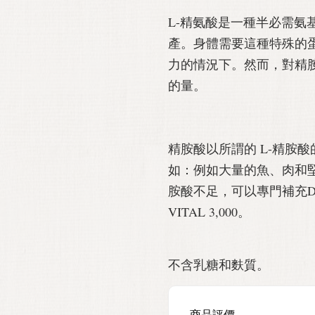
L-精氨酸是一種半必需氨
產。身體需要這種特殊的
力的情況下。然而，對精
的量。
精胺酸以所謂的 L-精胺
如：例如大量的魚、肉和堅
胺酸不足，可以專門補充Doppe
VITAL 3,000。
不含乳糖和麩質。