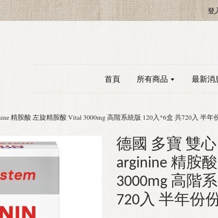
登
首頁
所有商品
最新消
rginine 精胺酸 左旋精胺酸 Vital 3000mg 高階系統版 120入*6盒 共720入 半
德國 多寶 雙心 Do
arginine 精胺
3000mg 高階
720入 半年份