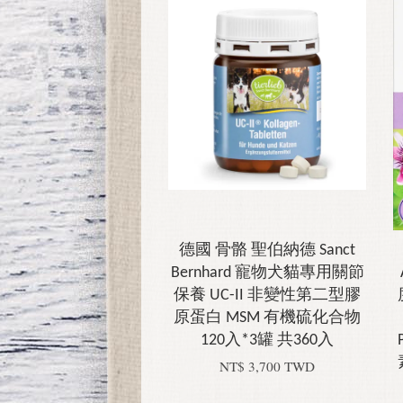
德國 骨骼 聖伯納德 Sanct
Bernhard 寵物犬貓專用關節
保養 UC-II 非變性第二型膠
原蛋白 MSM 有機硫化合物
120入*3罐 共360入
NT$ 3,700 TWD