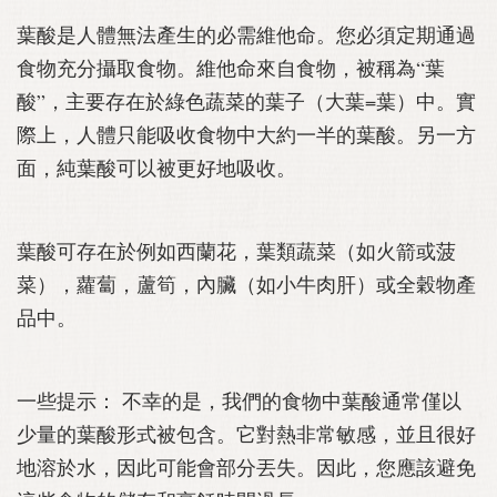
葉酸是人體無法產生的必需維他命。您必須定期通過
食物充分攝取食物。維他命來自食物，被稱為“葉
酸”，主要存在於綠色蔬菜的葉子（大葉=葉）中。實
際上，人體只能吸收食物中大約一半的葉酸。另一方
面，純葉酸可以被更好地吸收。
葉酸可存在於例如西蘭花，葉類蔬菜（如火箭或菠
菜），蘿蔔，蘆筍，內臟（如小牛肉肝）或全穀物產
品中。
一些提示： 不幸的是，我們的食物中葉酸通常僅以
少量的葉酸形式被包含。它對熱非常敏感，並且很好
地溶於水，因此可能會部分丟失。因此，您應該避免