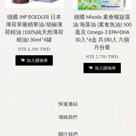
德國 JHP ROEDLER 日本
德國 Mivolis 素食螺旋藻
薄荷草藥精華油/胡椒薄
油 海藻油 (素食魚油) 500
荷精油 (100%純天然薄荷
毫克 Omega-3 EPA+DHA
精油) 30ml*6罐
30入*6盒 共180入 六個
月份量
NT$ 4,300 TWD
NT$ 2,750 TWD
加入購物車
加入購物車
快速連結
聯絡我們
關注我們