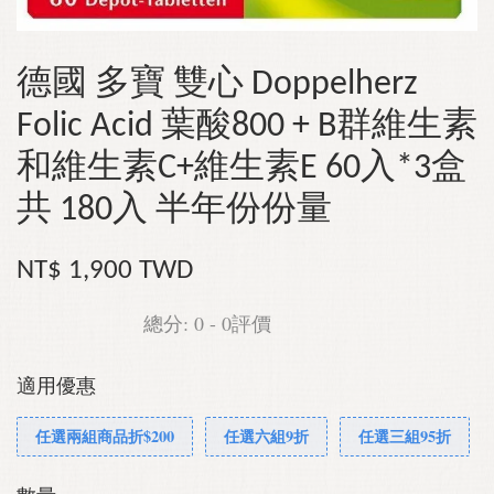
德國 多寶 雙心 Doppelherz
Folic Acid 葉酸800 + B群維生素
和維生素C+維生素E 60入*3盒
共 180入 半年份份量
NT$ 1,900 TWD
總分:
0
-
0
評價
適用優惠
任選兩組商品折$200
任選六組9折
任選三組95折