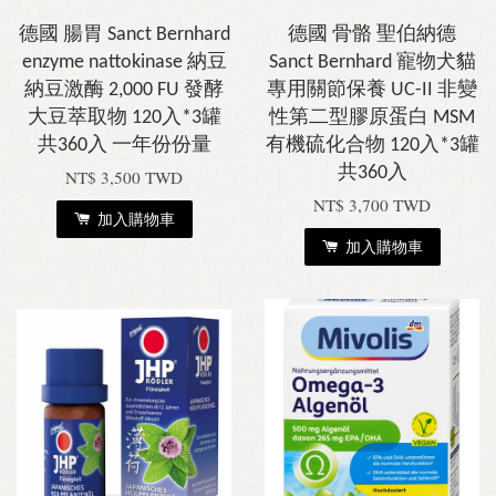
德國 腸胃 Sanct Bernhard
德國 骨骼 聖伯納德
enzyme nattokinase 納豆
Sanct Bernhard 寵物犬貓
納豆激酶 2,000 FU 發酵
專用關節保養 UC-II 非變
大豆萃取物 120入*3罐
性第二型膠原蛋白 MSM
共360入 一年份份量
有機硫化合物 120入*3罐
共360入
NT$ 3,500 TWD
NT$ 3,700 TWD
加入購物車
加入購物車