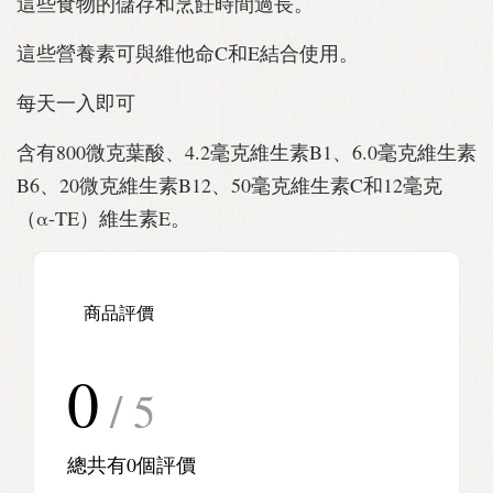
這些食物的儲存和烹飪時間過長。
這些營養素可與維他命C和E結合使用。
每天一入即可
含有800微克葉酸、4.2毫克維生素B1、6.0毫克維生素
B6、20微克維生素B12、50毫克維生素C和12毫克
（α-TE）維生素E。
商品評價
0
/ 5
總共有
0
個評價