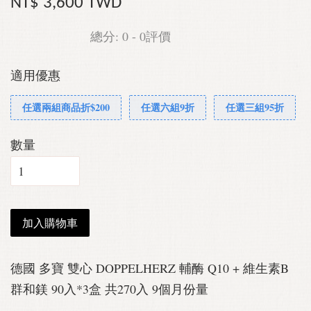
NT$ 3,600 TWD
總分:
0
-
0
評價
適用優惠
任選兩組商品折$200
任選六組9折
任選三組95折
數量
加入購物車
德國 多寶 雙心 DOPPELHERZ 輔酶 Q10 + 維生素B
群和鎂 90入*3盒 共270入 9個月份量