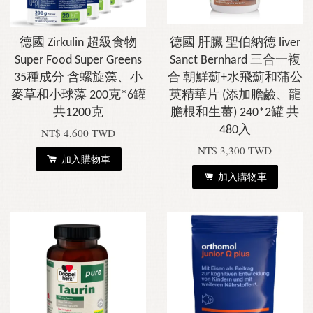
德國 Zirkulin 超級食物
德國 肝臟 聖伯納德 liver
Super Food Super Greens
Sanct Bernhard 三合一複
35種成分 含螺旋藻、小
合 朝鮮薊+水飛薊和蒲公
麥草和小球藻 200克*6罐
英精華片 (添加膽鹼、龍
共1200克
膽根和生薑) 240*2罐 共
480入
NT$ 4,600 TWD
NT$ 3,300 TWD
加入購物車
加入購物車