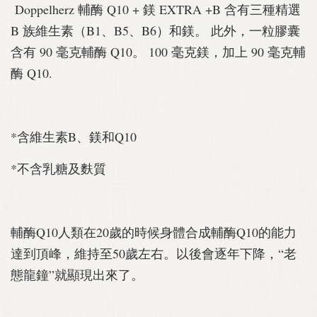
Doppelherz 輔酶 Q10 + 鎂 EXTRA +B 含有三種精選
B 族維生素（B1、B5、B6）和鎂。 此外，一粒膠囊
含有 90 毫克輔酶 Q10。 100 毫克鎂，加上 90 毫克輔
酶 Q10.
*含維生素B、鎂和Q10
*不含乳糖及麩質
輔酶Q10人類在20歲的時候身體合成輔酶Q10的能力
達到頂峰，維持至50歲左右。以後會逐年下降，“老
態龍鐘”就顯現出來了。