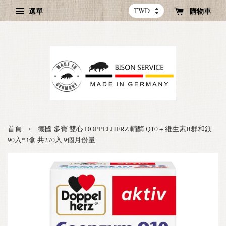
選單
購物車
›
首頁
德國 多寶 雙心 DOPPELHERZ 輔酶 Q10 + 維生素B群和鎂
90入*3盒 共270入 9個月份量