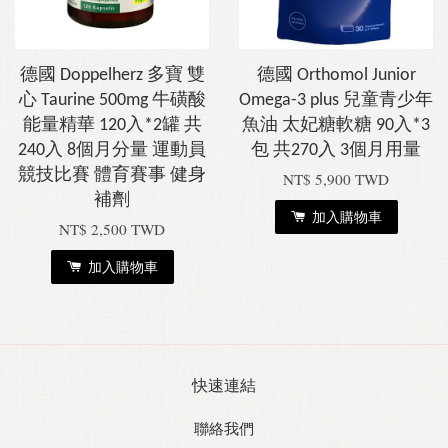
德國 Doppelherz 多寶 雙
德國 Orthomol Junior
心 Taurine 500mg 牛磺酸
Omega-3 plus 兒童青少年
能量精華 120入*2罐 共
魚油 太妃糖軟糖 90入*3
240入 8個月分量 運動員
包 共270入 3個月用量
競技比賽 體育賽事 健身
NT$ 5,900 TWD
補劑
加入購物車
NT$ 2,500 TWD
加入購物車
快速連結
聯絡我們