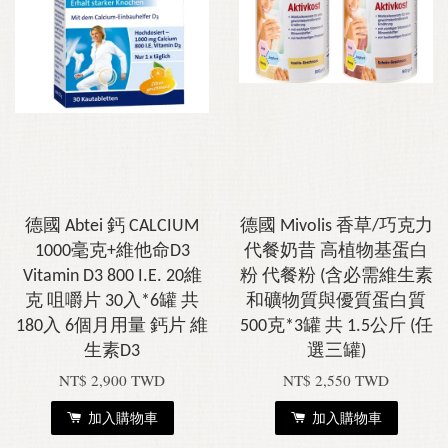
德國 Abtei 鈣 CALCIUM
德國 Mivolis 香草/巧克力
1000毫克+維他命D3
代餐奶昔 高植物基蛋白
Vitamin D3 800 I.E. 20維
粉 代餐粉 (含必需維生素
克 咀嚼片 30入*6罐 共
和礦物質與優質蛋白質
180入 6個月用量 鈣片 維
500克*3罐 共 1.5公斤 (任
生素D3
選三罐)
NT$ 2,900 TWD
NT$ 2,550 TWD
加入購物車
加入購物車