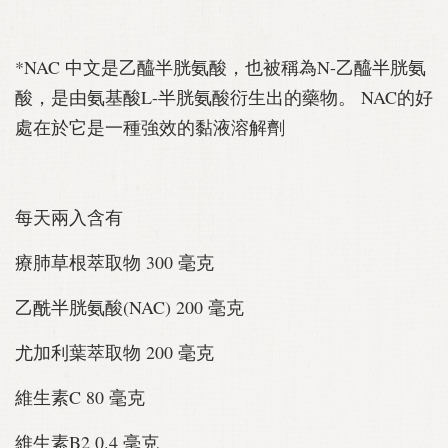
*NAC 中文是乙醯半胱氨酸，也被稱為N-乙醯半胱氨
酸，是由氨基酸L-半胱氨酸衍生出的藥物。 NAC的好
處在於它是一種強效的黏液溶解劑
每天兩入含有
療肺草根萃取物 300 毫克
乙酰半胱氨酸(NAC) 200 毫克
尤加利葉萃取物 200 毫克
維生素C 80 毫克
維生素B2 0.4 毫克