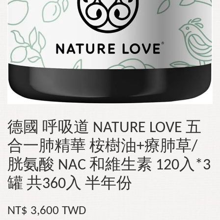
德國 呼吸道 NATURE LOVE 五
合一肺精華 桉樹油+療肺草/
胱氨酸 NAC 和維生素 120入*3
罐 共360入 半年份
NT$ 3,600 TWD