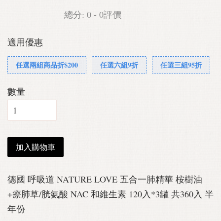
總分:
0
-
0
評價
適用優惠
任選兩組商品折$200
任選六組9折
任選三組95折
數量
加入購物車
德國 呼吸道 NATURE LOVE 五合一肺精華 桉樹油
+療肺草/胱氨酸 NAC 和維生素 120入*3罐 共360入 半
年份