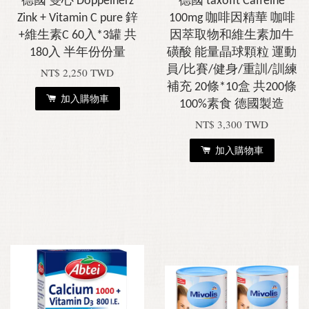
德國 雙心 Doppelherz
德國 taxofit Caffeine
Zink + Vitamin C pure 鋅
100mg 咖啡因精華 咖啡
+維生素C 60入*3罐 共
因萃取物和維生素加牛
180入 半年份份量
磺酸 能量晶球顆粒 運動
員/比賽/健身/重訓/訓練
NT$ 2,250 TWD
補充 20條*10盒 共200條
加入購物車
100%素食 德國製造
NT$ 3,300 TWD
加入購物車