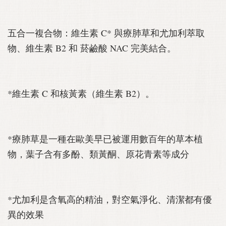
五合一複合物：維生素 C* 與療肺草和尤加利萃取
物、維生素 B2 和 菸鹼酸 NAC 完美結合。
*維生素 C 和核黃素（維生素 B2）。
*療肺草是一種在歐美早已被運用數百年的草本植
物，葉子含有多酚、類黃酮、原花青素等成分
*尤加利是含氧高的精油，對空氣淨化、清潔都有優
異的效果