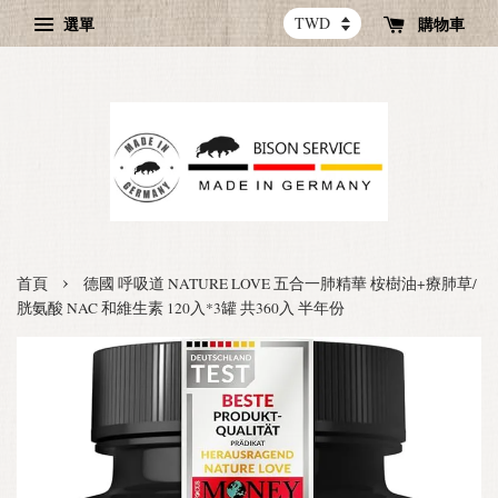
選單
購物車
›
首頁
德國 呼吸道 NATURE LOVE 五合一肺精華 桉樹油+療肺草/
胱氨酸 NAC 和維生素 120入*3罐 共360入 半年份