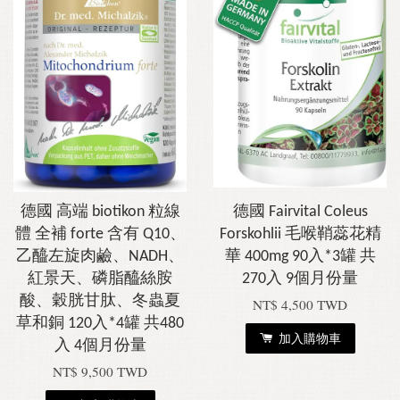
德國 高端 biotikon 粒線
德國 Fairvital Coleus
體 全補 forte 含有 Q10、
Forskohlii 毛喉鞘蕊花精
乙醯左旋肉鹼、NADH、
華 400mg 90入*3罐 共
紅景天、磷脂醯絲胺
270入 9個月份量
酸、穀胱甘肽、冬蟲夏
NT$ 4,500 TWD
草和銅 120入*4罐 共480
加入購物車
入 4個月份量
NT$ 9,500 TWD