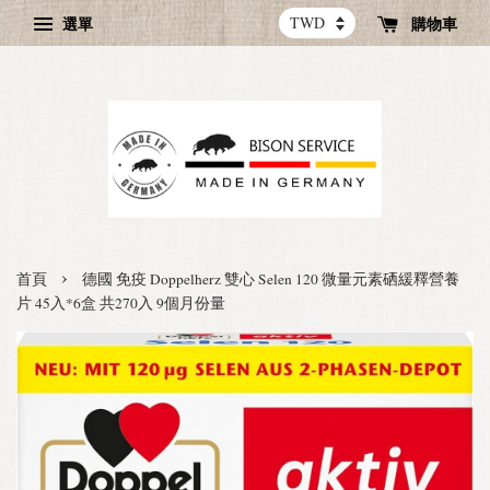
選單
購物車
›
首頁
德國 免疫 Doppelherz 雙心 Selen 120 微量元素硒緩釋營養
片 45入*6盒 共270入 9個月份量