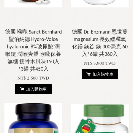
德國 喉嚨 Sanct Bernhard
德國 Dr. Enzmann 恩世蔓
聖伯納德 Hydro-Voice
magnesium 長效緩釋氧
hyaluronic 8%玻尿酸 潤
化鎂 鎂錠 鎂 300毫克 60
喉錠 潤喉爽聲 喉嚨保養
入*6罐 共360入
無糖 接骨木風味150入
NT$ 3,900 TWD
*3罐 共450入
加入購物車
NT$ 2,600 TWD
加入購物車