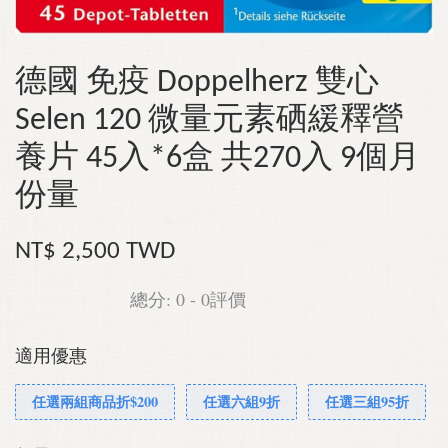
德國 免疫 Doppelherz 雙心
Selen 120 微量元素硒緩釋營
養片 45入*6盒 共270入 9個月
份量
NT$ 2,500 TWD
總分:
0
-
0
評價
適用優惠
任選兩組商品折$200
任選六組9折
任選三組95折