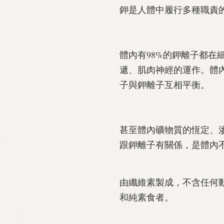
鉀是人體中履行多種職責
體內有98%的鉀離子都在
遞、肌肉神經的運作。體
子與鉀離子互相平衡。
甚至體內礦物質的恆定、
跟鉀離子有關係，是體內
由纖維素製成，不含任何
和純素食者。