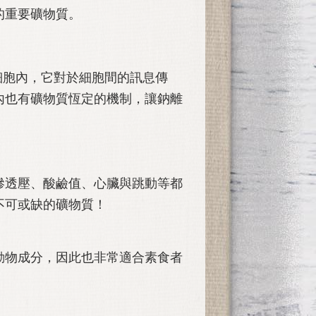
的重要礦物質。
細胞內，它對於細胞間的訊息傳
內也有礦物質恆定的機制，讓鈉離
滲透壓、酸鹼值、心臟與跳動等都
不可或缺的礦物質！
動物成分，因此也非常適合素食者