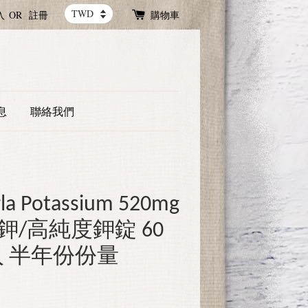
入
OR
註冊
購物車
息
聯絡我們
Potassium 520mg
鉀/高純度鉀錠 60
0入 半年份份量