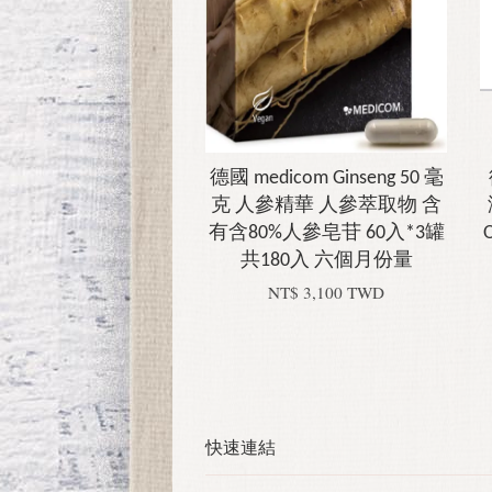
德國 medicom Ginseng 50 毫
克 人參精華 人參萃取物 含
有含80%人參皂苷 60入*3罐
共180入 六個月份量
NT$ 3,100 TWD
快速連結