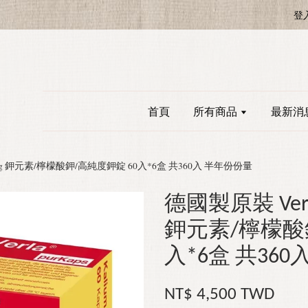
登
首頁
所有商品
最新消
 520mg 鉀元素/檸檬酸鉀/高純度鉀錠 60入*6盒 共360入 半年份份量
德國製原裝 Verla 
鉀元素/檸檬酸
入*6盒 共36
NT$ 4,500 TWD