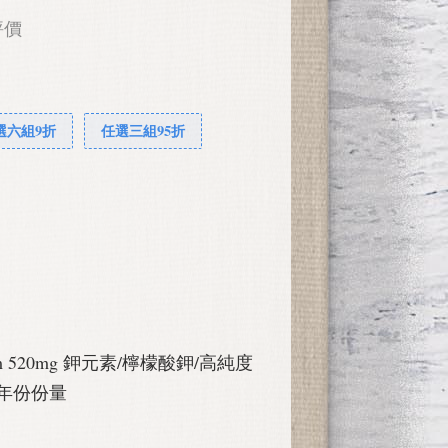
評價
選六組9折
任選三組95折
ium 520mg 鉀元素/檸檬酸鉀/高純度
 半年份份量