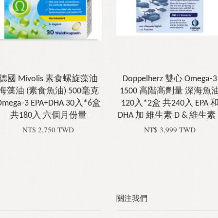
德國 Mivolis 素食螺旋藻油
Doppelherz 雙心 Omega-3
海藻油 (素食魚油) 500毫克
1500 高階高劑量 深海魚
Omega-3 EPA+DHA 30入*6盒
120入*2盒 共240入 EPA 
共180入 六個月份量
DHA 加 維生素 D & 維生素 
NT$ 2,750 TWD
NT$ 3,999 TWD
關注我們