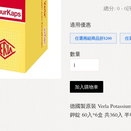
總分:
0
-
0
適用優惠
任選兩組商品折$200
任
數量
加入購物車
德國製原裝 Verla Potass
鉀錠 60入*6盒 共360入