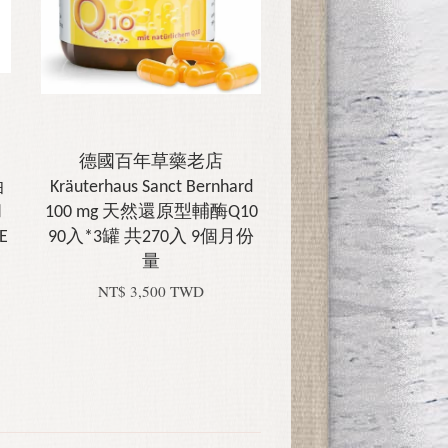
德國百年草藥老店
油
Kräuterhaus Sanct Bernhard
和
100 mg 天然還原型輔酶Q10
E
90入*3罐 共270入 9個月份
量
NT$ 3,500 TWD