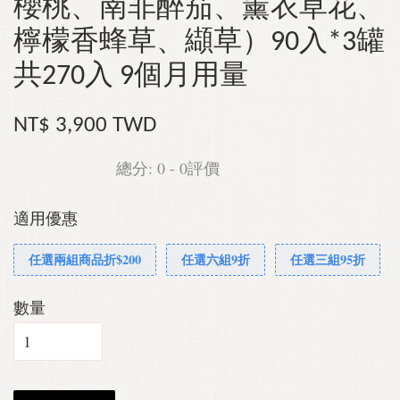
櫻桃、南非醉茄、薰衣草花、
檸檬香蜂草、纈草）90入*3罐
共270入 9個月用量
NT$ 3,900 TWD
總分:
0
-
0
評價
適用優惠
任選兩組商品折$200
任選六組9折
任選三組95折
數量