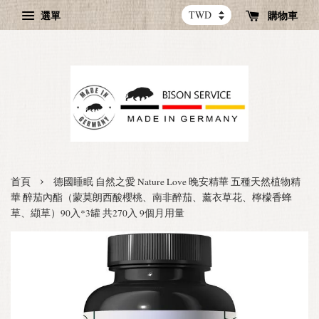
選單
購物車
›
首頁
德國睡眠 自然之愛 Nature Love 晚安精華 五種天然植物精
華 醉茄內酯（蒙莫朗西酸櫻桃、南非醉茄、薰衣草花、檸檬香蜂
草、纈草）90入*3罐 共270入 9個月用量