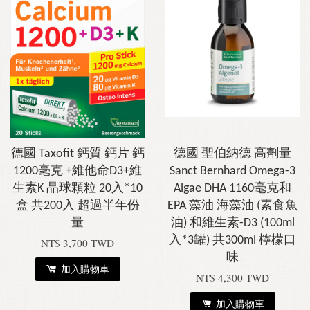
德國 Taxofit 鈣質 鈣片 鈣
德國 聖伯納德 高劑量
1200毫克 +維他命D3+維
Sanct Bernhard Omega-3
生素K 晶球顆粒 20入*10
Algae DHA 1160毫克和
盒 共200入 超過半年份
EPA 藻油 海藻油 (素食魚
量
油) 和維生素-D3 (100ml
入*3罐) 共300ml 檸檬口
NT$ 3,700 TWD
味
加入購物車
NT$ 4,300 TWD
加入購物車