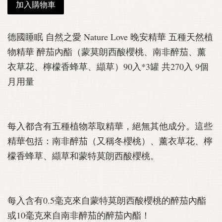
加入購物車
德國睡眠 自然之愛 Nature Love 晚安精華 五種天然植
物精華 醉茄內酯（蒙莫朗西酸櫻桃、南非醉茄、薰
衣草花、檸檬香蜂草、纈草）90入*3罐 共270入 9個
月用量
每入都含有五種植物萃取精華，絕無其他成分。這些
精華包括：南非醉茄（又稱冬櫻桃）、薰衣草花、檸
檬香蜂草、纈草和蒙特莫朗西酸櫻桃。
每入含有0.5毫克來自蒙特莫朗西酸櫻桃的醉茄內酯
或10毫克來自南非醉茄的醉茄內酯！