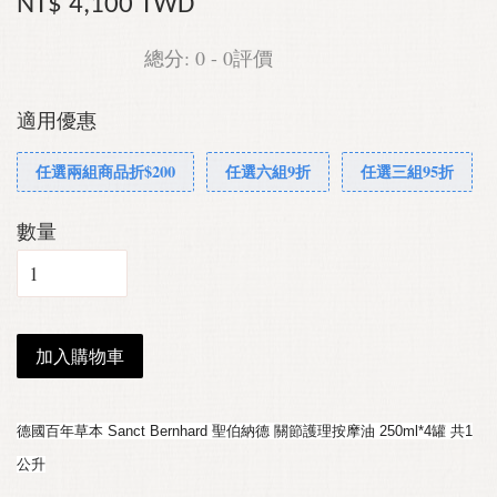
NT$ 4,100 TWD
總分:
0
-
0
評價
適用優惠
任選兩組商品折$200
任選六組9折
任選三組95折
數量
加入購物車
德國百年草本 Sanct Bernhard 聖伯納德 關節護理按摩油 250ml*4罐 共1
公升