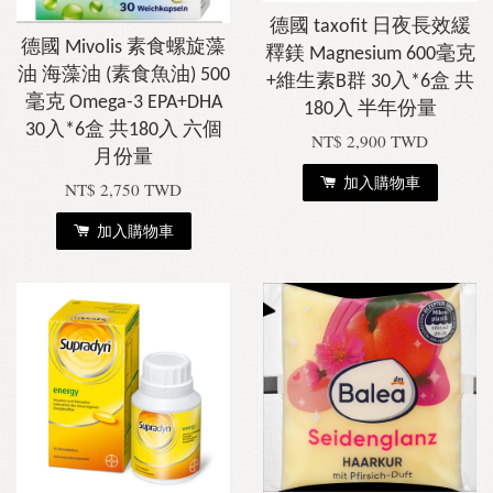
德國 taxofit 日夜長效緩
德國 Mivolis 素食螺旋藻
釋鎂 Magnesium 600毫克
油 海藻油 (素食魚油) 500
+維生素B群 30入*6盒 共
毫克 Omega-3 EPA+DHA
180入 半年份量
30入*6盒 共180入 六個
NT$ 2,900 TWD
月份量
加入購物車
NT$ 2,750 TWD
加入購物車