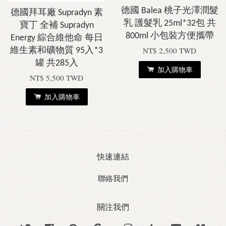
德國 Balea 桃子光澤潤髮
德國拜耳廠 Supradyn 素
乳 護髮乳 25ml*32包 共
寶丁 全補 Supradyn
800ml 小包裝方便攜帶
Energy 綜合維他命 每日
NT$ 2,500 TWD
維生素和礦物質 95入*3
罐 共285入
加入購物車
NT$ 5,500 TWD
加入購物車
快速連結
聯絡我們
關注我們