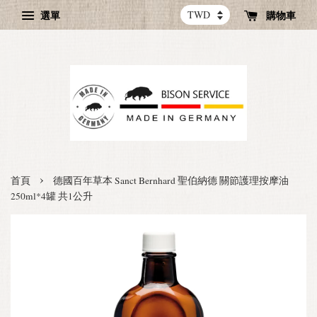
選單
購物車
›
首頁
德國百年草本 Sanct Bernhard 聖伯納德 關節護理按摩油
250ml*4罐 共1公升