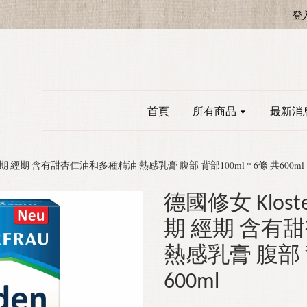
登
首頁
所有商品
最新消
 生理期 經期 含有甜杏仁油和多種精油 熱感乳膏 腹部 背部100ml * 6條 共600ml
德國修女 Klost
期 經期 含有
熱感乳膏 腹部 背
600ml