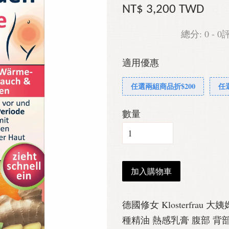
NT$ 3,200 TWD
總分:
0
-
0
適用優惠
任選兩組商品折$200
任
數量
加入購物車
德國修女 Klosterfrau
種精油 熱感乳膏 腹部 背部100