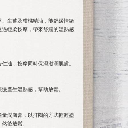
草、生薑及柑橘精油，能舒緩情緒
透過輕柔按摩，帶來舒緩的溫熱感
杏仁油，按摩同時保濕滋潤肌膚。
緩慢產生溫熱感，幫助放鬆。
適量潤膚膏，以打圈的方式輕輕塗
，然後放鬆。