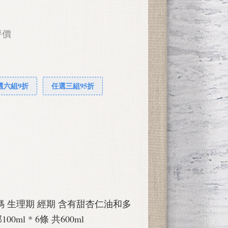
評價
選六組9折
任選三組95折
 大姨媽 生理期 經期 含有甜杏仁油和多
ml * 6條 共600ml