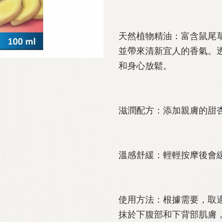
天然植物精油：富含鼠尾
並帶來清新宜人的香氣。
和身心放鬆。
滋潤配方：添加親膚的甜
溫感舒緩：輕輕按摩後會
使用方法：根據需要，取
抹於下腹部和下背部肌膚