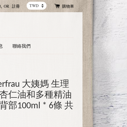
入
OR
註冊
購物車
息
聯絡我們
erfrau 大姨媽 生理
甜杏仁油和多種精油
部100ml * 6條 共