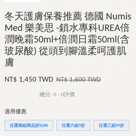
冬天護膚保養推薦 德國 Numis
Med 樂美思 -鎖水專科UREA倍
潤晚霜50ml+倍潤日霜50ml(含
玻尿酸) 從頭到腳溫柔呵護肌
膚
NT$ 1,450 TWD
NT$ 1,600 TWD
總分:
0
-
0
評價
適用優惠
任選兩組商品折$200
任選六組9折
任選三組95折