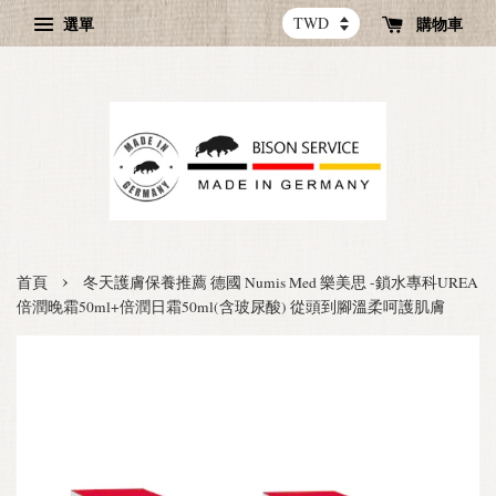
選單
購物車
›
首頁
冬天護膚保養推薦 德國 Numis Med 樂美思 -鎖水專科UREA
倍潤晚霜50ml+倍潤日霜50ml(含玻尿酸) 從頭到腳溫柔呵護肌膚