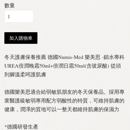
數量
加入購物車
冬天護膚保養推薦 德國Numis-Med 樂美思 -鎖水專科
UREA倍潤晚霜50ml+倍潤日霜50ml(含玻尿酸) 從頭
到腳溫柔呵護肌膚
德國樂美思適合給弱敏肌朋友的冬天保養品。採用專
業醫護級敏弱專用配方弱酸性的特質，可維持肌膚的
健康，潤澤的質地可以一整天都維持肌膚的保濕力
*德國研發生產