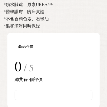
*鎖水關鍵：尿素UREA5%
*醫學護膚，臨床實證
*不含香精色素、石蠟油
*溫和潔淨同時保溼
商品評價
0
/ 5
總共有
0
個評價