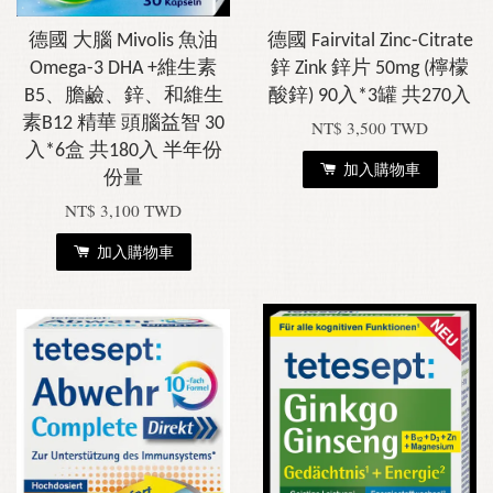
德國 大腦 Mivolis 魚油
德國 Fairvital Zinc-Citrate
Omega-3 DHA +維生素
鋅 Zink 鋅片 50mg (檸檬
B5、膽鹼、鋅、和維生
酸鋅) 90入*3罐 共270入
素B12 精華 頭腦益智 30
NT$ 3,500 TWD
入*6盒 共180入 半年份
加入購物車
份量
NT$ 3,100 TWD
加入購物車