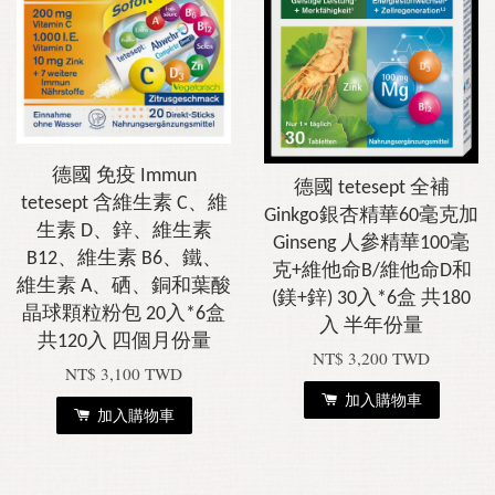
德國 免疫 Immun
德國 tetesept 全補
tetesept 含維生素 C、維
Ginkgo銀杏精華60毫克加
生素 D、鋅、維生素
Ginseng 人參精華100毫
B12、維生素 B6、鐵、
克+維他命B/維他命D和
維生素 A、硒、銅和葉酸
(鎂+鋅) 30入*6盒 共180
晶球顆粒粉包 20入*6盒
入 半年份量
共120入 四個月份量
NT$ 3,200 TWD
NT$ 3,100 TWD
加入購物車
加入購物車