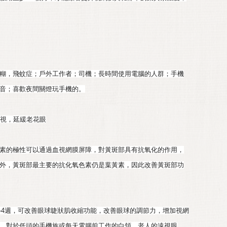
糊，飛蚊症；戶外工作者；司機；長時間使用電腦的人群；手機
音；喜歡夜間關燈玩手機的。
假性近視，延緩老花眼
素的極性可以通過血視網膜屏障，對黃斑部具有抗氧化的作用，
外，黃斑部最主要的抗化氧色素仍是葉黃素，因此改善黃斑部功
2-4週，可改善眼球睫狀肌收縮功能，改善眼球的調節力，增加視網
。對於低頭的手機族或每天電腦前工作的白領，老人的遠視眼