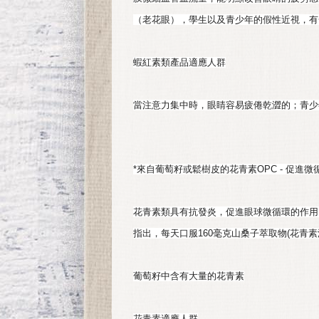
（老花眼），學生以及青少年的假性近視，有
蝦紅素類產品適應人群
當注意力集中時，眼睛容易疲倦乾澀的；青少
*來自葡萄籽或鬆樹皮的花青素OPC - 促進
花青素類具有抗發炎，促進眼球微循環的作用
指出，每天口服160毫克山桑子萃取物(花青
葡萄籽中含有大量的花青素
花青素適應人群