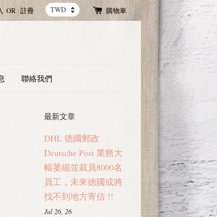
入
OR
註冊
購物車
息
聯絡我們
最新文章
DHL 德國郵政
Deutsche Post 業務大
幅萎縮並裁員8000名
員工，未來德國或將
找不到地方寄信 !!
Jul 26, 26