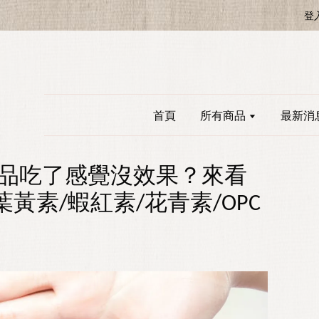
登
首頁
所有商品
最新消
品吃了感覺沒效果？來看
葉黃素/蝦紅素/花青素/OPC