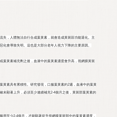
流失，人體無法自行合成葉黃素，就會造成黃斑區功能退化。主
惡化會導致失明。這也是大部分老年人視力下降的主要原因。
或葉黃素補充劑之後，血液中的葉黃素濃度會升高，視網膜黃斑
葉黃素具有累積性。研究發現，口服葉黃素約2週，血液中的葉黃
確未顯著上升，必須至少連續補充2-4個月之後，黃斑部葉黃素的
服用至少2-4個月，才能顯著提升視網膜黃斑部中的葉黃素濃度，