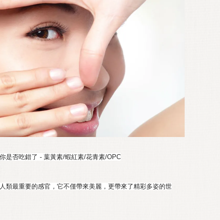
否吃錯了 - 葉黃素/蝦紅素/花青素/OPC
人類最重要的感官，它不僅帶來美麗，更帶來了精彩多姿的世