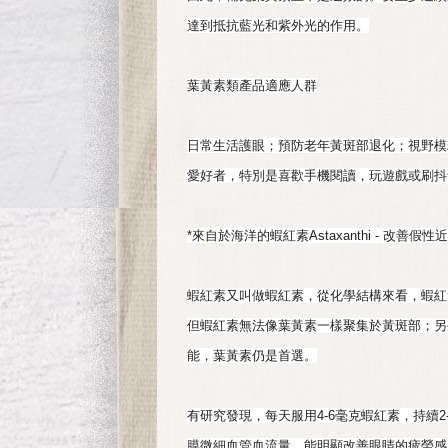
達到抵抗藍光和紫外光的作用。
葉黃素類產品適應人群
日常生活護眼；預防老年黃斑部退化；視野模
愛好者，特別是喜歡手機閱讀，玩遊戲或刷抖
*來自於海洋的蝦紅素Astaxanthi - 改善
蝦紅素又叫做蝦紅素，從化學結構來看，蝦紅
但蝦紅素無法像葉黃素一樣聚集於黃斑部；另
能，葉黃素仍是首選。
有研究發現，每天服用4-6毫克蝦紅素，持續
膜微細血管血流量，能明顯改善眼睛的疲勞感