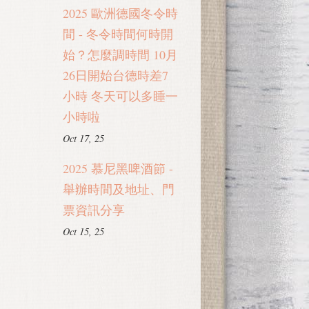
2025 歐洲德國冬令時
間 - 冬令時間何時開
始？怎麼調時間 10月
26日開始台德時差7
小時 冬天可以多睡一
小時啦
Oct 17, 25
2025 慕尼黑啤酒節 -
舉辦時間及地址、門
票資訊分享
Oct 15, 25