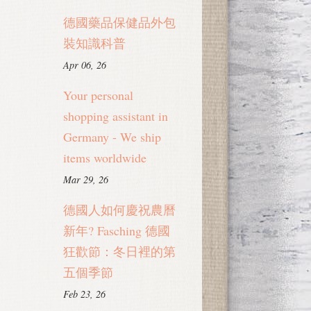
德國藥品保健品外包
裝知識科普
Apr 06, 26
Your personal
shopping assistant in
Germany - We ship
items worldwide
Mar 29, 26
德國人如何慶祝農曆
新年? Fasching 德國
狂歡節：冬日裡的第
五個季節
Feb 23, 26